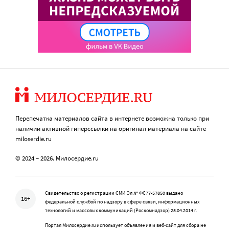
Перепечатка материалов сайта в интернете возможна только при
наличии активной гиперссылки на оригинал материала на сайте
miloserdie.ru
© 2024 – 2026. Милосердие.ru
Свидетельство о регистрации СМИ Эл № ФС77-57850 выдано
16+
федеральной службой по надзору в сфере связи, информационных
технологий и массовых коммуникаций (Роскомнадзор) 25.04.2014 г.
Портал Милосердие.ru использует объявления и веб-сайт для сбора не