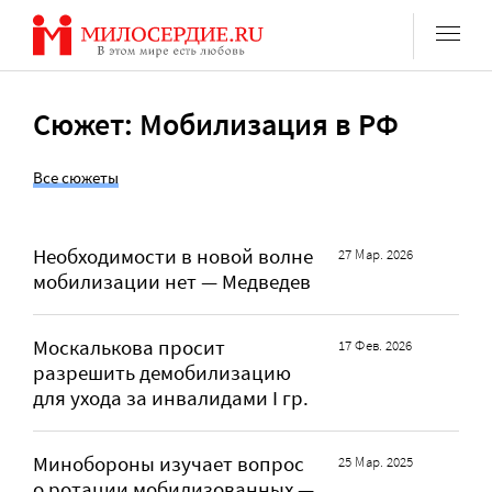
Перейти
к
содержанию
Сюжет: Мобилизация в РФ
Все сюжеты
Необходимости в новой волне
27 Мар. 2026
мобилизации нет — Медведев
Москалькова просит
17 Фев. 2026
разрешить демобилизацию
для ухода за инвалидами I гр.
Минобороны изучает вопрос
25 Мар. 2025
о ротации мобилизованных —