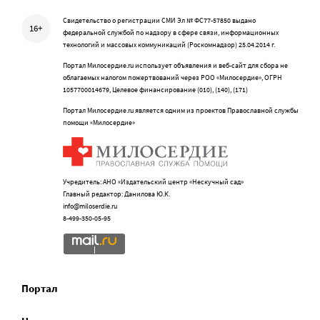
Свидетельство о регистрации СМИ Эл № ФС77-57850 выдано
16+
федеральной службой по надзору в сфере связи, информационных
технологий и массовых коммуникаций (Роскомнадзор) 25.04.2014 г.
Портал Милосердие.ru использует объявления и веб-сайт для сбора не
облагаемых налогом пожертвований через РОО «Милосердие», ОГРН
1057700014679, Целевое финансирование (010), (140), (171)
Портал Милосердие.ru является одним из проектов Православной службы
помощи «Милосердие»
Учредитель: АНО «Издательский центр «Нескучный сад»
Главный редактор: Данилова Ю.К.
info@miloserdie.ru
8-499-350-05-95
Портал