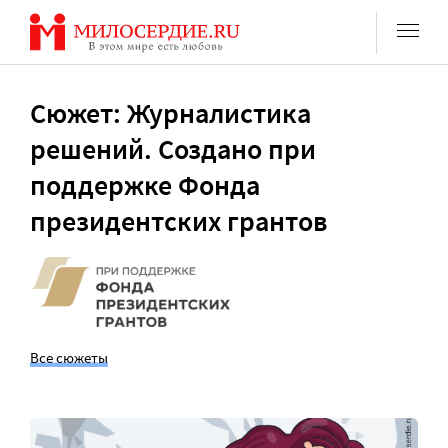
Перейти
к
содержанию
Сюжет: Журналистика
решений. Создано при
поддержке Фонда
президентских грантов
Все сюжеты