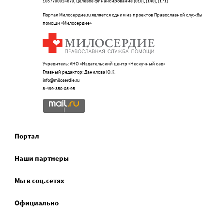
1057700014679, Целевое финансирование (010), (140), (171)
Портал Милосердие.ru является одним из проектов Православной службы
помощи «Милосердие»
Учредитель: АНО «Издательский центр «Нескучный сад»
Главный редактор: Данилова Ю.К.
info@miloserdie.ru
8-499-350-05-95
Портал
Наши партнеры
Мы в соц.сетях
Официально