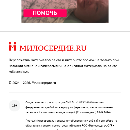
Перепечатка материалов сайта в интернете возможна только при
наличии активной гиперссылки на оригинал материала на сайте
miloserdie.ru
© 2024 – 2026. Милосердие.ru
Свидетельство о регистрации СМИ Эл № ФС77-57850 выдано
16+
федеральной службой по надзору в сфере связи, информационных
технологий и массовых коммуникаций (Роскомнадзор) 25.04.2014 г.
Портал Милосердие.ru использует объявления и веб-сайт для сбора не
облагаемых налогом пожертвований через РОО «Милосердие», ОГРН