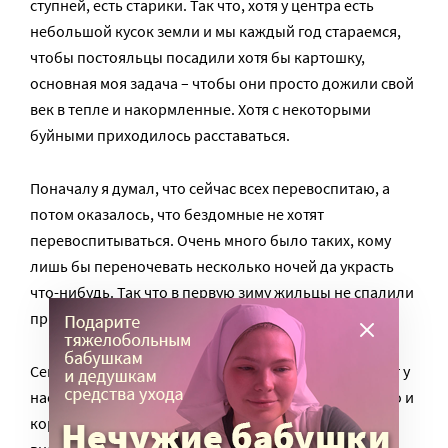
ступней, есть старики. Так что, хотя у центра есть
небольшой кусок земли и мы каждый год стараемся,
чтобы постояльцы посадили хотя бы картошку,
основная моя задача – чтобы они просто дожили свой
век в тепле и накормленные. Хотя с некоторыми
буйными приходилось расставаться.
Поначалу я думал, что сейчас всех перевоспитаю, а
потом оказалось, что бездомные не хотят
перевоспитываться. Очень много было таких, кому
лишь бы переночевать несколько ночей да украсть
что-нибудь. Так что в первую зиму жильцы не спалили
приют только милостью Божией.
Сейчас стало спокойнее – есть люди, которые живут у
нас уже по два года. Они прикинули, что здесь тепло и
кормят, и поддерживают вокруг даже порядок. А