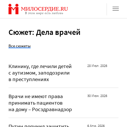
Перейти
к
содержанию
Сюжет: Дела врачей
Все сюжеты
Клинику, где лечили детей
28 Июл. 2026
с аутизмом, заподозрили
в преступлениях
Врачи не имеют права
30 Июн. 2026
принимать пациентов
на дому – Росздравнадзор
Путин поручил защитить
6 Апр. 2026