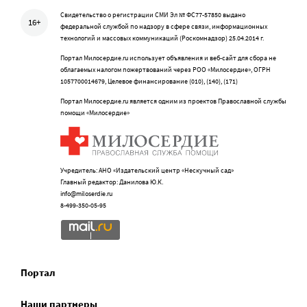
Свидетельство о регистрации СМИ Эл № ФС77-57850 выдано
16+
федеральной службой по надзору в сфере связи, информационных
технологий и массовых коммуникаций (Роскомнадзор) 25.04.2014 г.
Портал Милосердие.ru использует объявления и веб-сайт для сбора не
облагаемых налогом пожертвований через РОО «Милосердие», ОГРН
1057700014679, Целевое финансирование (010), (140), (171)
Портал Милосердие.ru является одним из проектов Православной службы
помощи «Милосердие»
Учредитель: АНО «Издательский центр «Нескучный сад»
Главный редактор: Данилова Ю.К.
info@miloserdie.ru
8-499-350-05-95
Портал
Наши партнеры