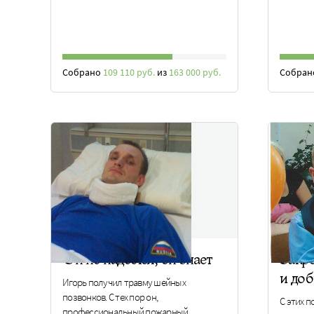
Собрано
109 110 руб.
из
163 000 руб.
Собра
Он не надеется, он знает
Закре
и доб
Игорь получил травму шейных
позвонков. С тех пор он,
С этих 
профессиональный пожарный,