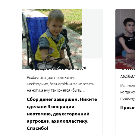
«С ДЦП как на войне»
Он хо
може
Реабилитационное лечение
необходимо, без него Никите не встать
Мальчик 
на ноги, а ему так хочется «быть…
когда хо
поверну
Сбор денег завершен. Никите
сделали 3 операции -
Прось
неотомию, двухсторонний
артродез, ахилопластику.
Спасибо!