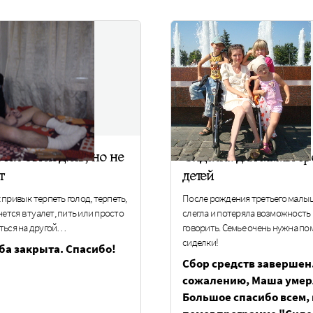
тел бы ходить, но не
Сиделка для мамы тр
т
детей
привык терпеть голод, терпеть,
После рождения третьего малы
чется в туалет, пить или просто
слегла и потеряла возможность
ться на другой…
говорить. Семье очень нужна п
сиделки!
ба закрыта. Спасибо!
Сбор средств завершен.
сожалению, Маша умер
Большое спасибо всем, 