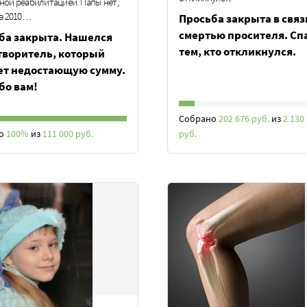
ной реабилитацией. Папы нет,
 в 2010…
Просьба закрыта в связ
смертью просителя. Сп
ба закрыта. Нашелся
тем, кто откликнулся.
творитель, который
ет недостающую сумму.
бо вам!
Собрано
202 676 руб.
из
2 130
но
100%
из
111 000 руб.
руб.