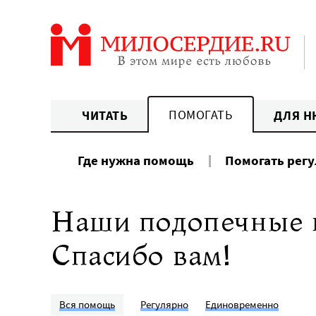
Перейти
к
содержанию
ПОМОГАТЬ
ЧИТАТЬ
ДЛЯ Н
Где нужна помощь
Помогать рег
Наши подопечные н
Спасибо вам!
Вся помощь
Регулярно
Единовременно