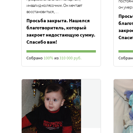
постоян
инвалид-колясочник. Он мечтает
он умер
восстановиться,…
Прось
Просьба закрыта. Нашелся
благо
благотворитель, который
закро
закроет недостающую сумму.
Спаси
Спасибо вам!
Собрано
100%
из
310 000 руб.
Собра