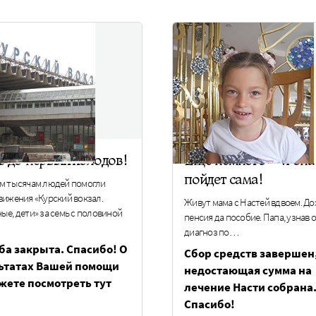
ь до первых холодов!
Еще немного – и она
пойдет сама!
м тысячам людей помогли
вижения «Курский вокзал.
Живут мама с Настей вдвоем. До
ые, дети» за семь с половиной
пенсия да пособие. Папа, узнав 
диагноз по…
ба закрыта. Спасибо! О
Сбор средств завершен
ьтатах Вашей помощи
недостающая сумма на
жете посмотреть тут
лечение Насти собрана
Спасибо!