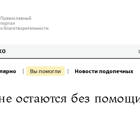
Православный
портал
о благотворительности
КО
улярно
Вы помогли
Новости подопечных
е остаются без помощи