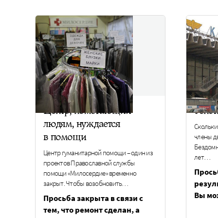
Центр, помогающий
Успет
людям, нуждается
Скольки
в помощи
члены д
Бездомн
Центр гуманитарной помощи – один из
лет…
проектов Православной службы
Прось
помощи «Милосердие» временно
резул
закрыт. Чтобы возобновить…
Вы мо
Просьба закрыта в связи с
тем, что ремонт сделан, а