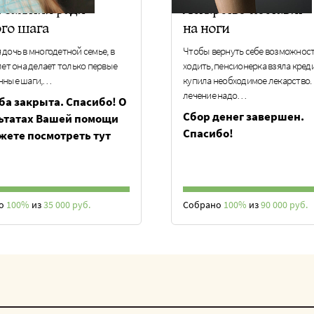
т занятий ради
Лекарство поставит
ого шага
на ноги
дочь в многодетной семье, в
Чтобы вернуть себе возможнос
лет она делает только первые
ходить, пенсионерка взяла кред
нные шаги,…
купила необходимое лекарство.
лечение надо…
ба закрыта. Спасибо! О
Сбор денег завершен.
ьтатах Вашей помощи
Спасибо!
жете посмотреть тут
но
100%
из
35 000 руб.
Собрано
100%
из
90 000 руб.