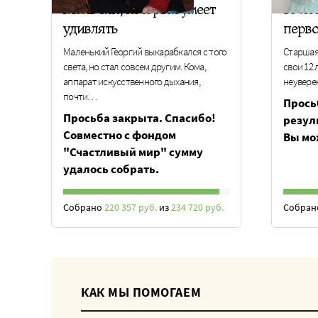
Мальчик, который умеет
10 ле
удивлять
перв
Маленький Георгий выкарабкался с того
Старшая 
света, но стал совсем другим. Кома,
свои 12 
аппарат искусственного дыхания,
неувере
почти…
Прось
Просьба закрыта. Спасибо!
резул
Совместно с фондом
Вы мо
"Счастливый мир" сумму
удалось собрать.
Собрано
220 357 руб.
из
234 720 руб.
Собра
КАК МЫ ПОМОГАЕМ