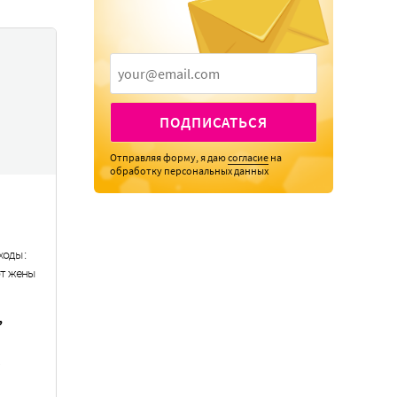
ПОДПИСАТЬСЯ
Отправляя форму, я даю
согласие
на
обработку персональных данных
ходы:
от жены
,
.