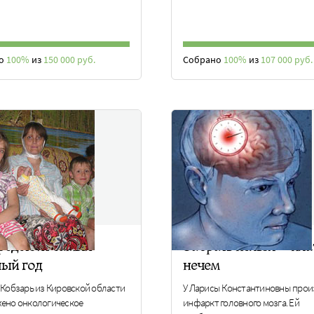
но
100%
из
150 000 руб.
Собрано
100%
из
107 000 руб.
редстоит самый
Забрать нельзя – пла
лый год
нечем
 Кобзарь из Кировской области
У Ларисы Константиновны про
ено онкологическое
инфаркт головного мозга. Ей