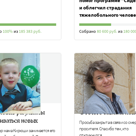
помог программе "Сид
и облегчил страдания
тяжелобольного челове
но
100%
из
185 383 руб.
Собрано
80 600 руб.
из
180 00
плять результаты
От этого зависит жиз
иваться новых
Просьба закрыта в связи со сме
просителя. Спасибо тем, кто
пор мама Кирюши занимается его
откликнулся.