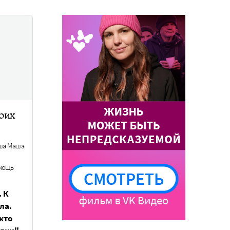
оих
ша Маша
омощь
 К
ла.
кто