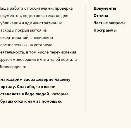
Наша работа с просителями, проверка
Документы
документов, подготовка текстов для
Отчеты
публикации и административные
Частые вопросы
расходы покрываются из
Программы
пожертвований, специально
перечисленных на уставную
деятельность, в том числе перечисления
Друзей милосердия и читателей портала
Милосердие.ru.
Благодарим вас за доверие нашему
порталу. Спасибо, что вы не
оставляете в беде людей, которые
обращаются к нам за помощью.