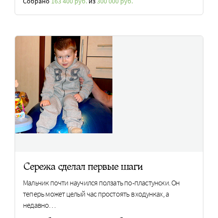
Собрано
163 400 руб.
из
300 000 руб.
Сережа сделал первые шаги
Мальчик почти научился ползать по-пластунски. Он
теперь может целый час простоять в ходунках, а
недавно…