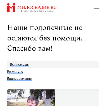
Перейти
к
содержанию
Наши подопечные не
остаются без помощи.
Спасибо вам!
Вся помощь
Регулярно
Единовременно