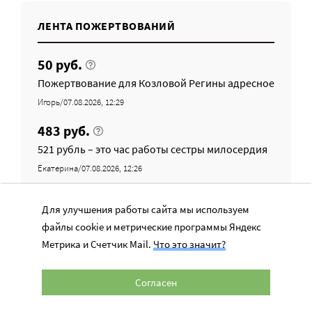
ЛЕНТА ПОЖЕРТВОВАНИЙ
50 руб.
Пожертвование для Козловой Регины адресное
Игорь/07.08.2026, 12:29
483 руб.
521 рубль – это час работы сестры милосердия
Екатерина/07.08.2026, 12:26
1 940 руб.
Для улучшения работы сайта мы используем
Пожертвование для Костылева Кирилла
файлы cookie и метрические программы Яндекс
адресное
Метрика и Счетчик Mail.
Что это значит?
Андрей/07.08.2026, 12:24
200 руб.
Согласен
Пожертвование для Костылева Кирилла
адресное