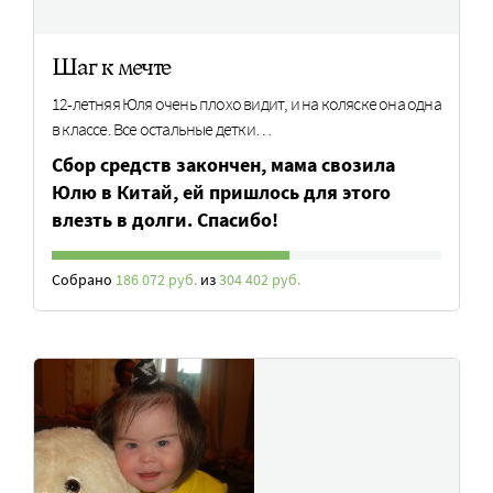
Шаг к мечте
12-летняя Юля очень плохо видит, и на коляске она одна
в классе. Все остальные детки…
Сбор средств закончен, мама свозила
Юлю в Китай, ей пришлось для этого
влезть в долги. Спасибо!
Собрано
186 072 руб.
из
304 402 руб.