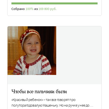
Собрано
100%
из
169 800 руб.
Чтобы все пальчики были
«Красивый ребенок» – так все говорят про
полуторагодовалую Машеньку. Но на ручке у нее до…