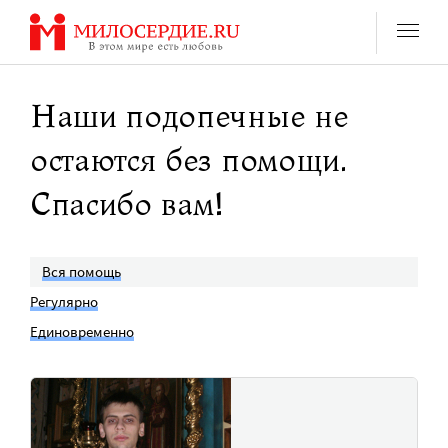
Перейти
к
содержанию
Наши подопечные не
остаются без помощи.
Спасибо вам!
Вся помощь
Регулярно
Единовременно