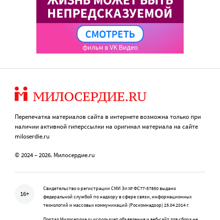
Перепечатка материалов сайта в интернете возможна только при
наличии активной гиперссылки на оригинал материала на сайте
miloserdie.ru
© 2024 – 2026. Милосердие.ru
Свидетельство о регистрации СМИ Эл № ФС77-57850 выдано
16+
федеральной службой по надзору в сфере связи, информационных
технологий и массовых коммуникаций (Роскомнадзор) 25.04.2014 г.
Портал Милосердие.ru использует объявления и веб-сайт для сбора не