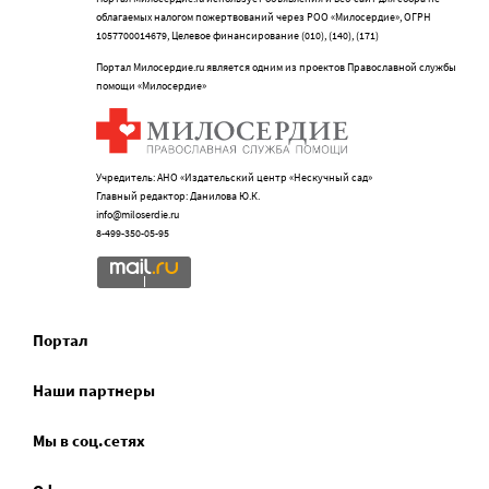
облагаемых налогом пожертвований через РОО «Милосердие», ОГРН
1057700014679, Целевое финансирование (010), (140), (171)
Портал Милосердие.ru является одним из проектов Православной службы
помощи «Милосердие»
Учредитель: АНО «Издательский центр «Нескучный сад»
Главный редактор: Данилова Ю.К.
info@miloserdie.ru
8-499-350-05-95
Портал
Наши партнеры
Мы в соц.сетях