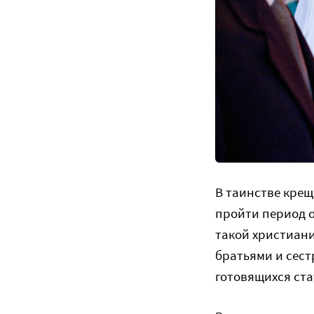
В таинстве крещ
пройти период о
такой христиани
братьями и сес
готовящихся ста