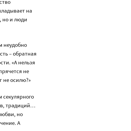
ство
акладывает на
, но и люди
ом неудобно
сть – обратная
сти. «А нельзя
прячется не
г не осилю?»
м секулярного
тов, традиций…
любви, но
чение. А