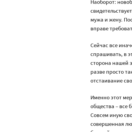
Наоборот: новоб
свидетельствует
мужа и жену. По
вправе требоват
Сейчас все инач
спрашивать, в э
сторона нашей з
разве просто та
отстаивание сво
Именно этот мер
общества – все 
Совсем иную сво
совершенная люб