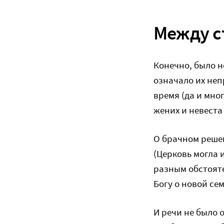
Между с
Конечно, было н
означало их неп
время (да и мно
жених и невеста
О брачном реше
(Церковь могла 
разным обстоят
Богу о новой сем
И речи не было о