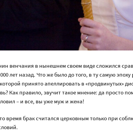
чин венчания в нынешнем своем виде сложился сра
000 лет назад. Что же было до того, в ту самую эпоху
 которой принято апеллировать в «продвинутых» дис
ь? Как правило, звучит такое мнение: да просто п
ловил – и все, вы уже муж и жена!
 то время брак считался церковным только при соб
словий.