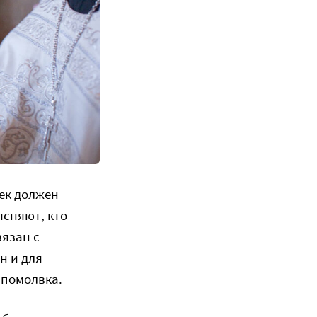
век должен
ясняют, кто
вязан с
н и для
 помолвка.