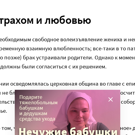
трахом и любовью
еобходимым свободное волеизъявление жениха и нев
ременную взаимную влюбленность; все-таки в то п
го позже) брак устраивали родители. Однако к моме
 должны были согласиться с их решением.
нии осведомлялась церковная община во главе с еп
и не благословить конкретный брачный союз, посчит
ельствам неспасительным); церковная община собо
ье.
 том, что вступление в брак – частное, «приватное» 