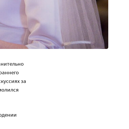
внительно
 раннего
куссиях за
омолился
людении