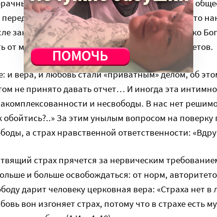
рачные объявляют о своем выборе обществу, а обще
 перед Богом о той ответственности, которую это н
сле заключенного таким образом брака не только Бог
ь от мужа и жены соблюдения принесенных обетов.
е: и вера, и любовь стали «приватным» делом, об эт
том не принято давать отчет… И иногда эта интимно
акомплексованности и несвободы. В нас нет решимо
к обойтись?..» За этим унылым вопросом на поверку 
боды, а страх нравственной ответственности: «Вдру
твящий страх прячется за нервическим требование
больше и больше освобождаться: от норм, авторите
боду дарит человеку церковная вера: «Страха нет в 
овь вон изгоняет страх, потому что в страхе есть му