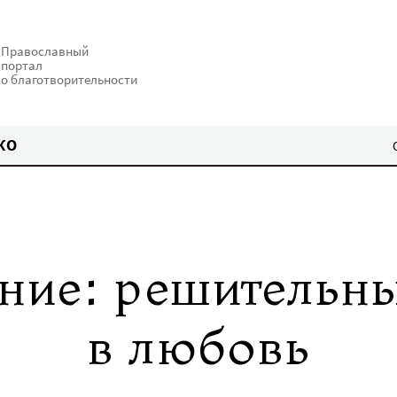
Православный
портал
о благотворительности
КО
ние: решительн
в любовь