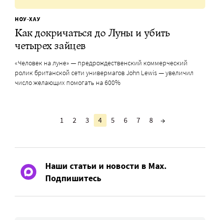
НОУ-ХАУ
Как докричаться до Луны и убить
четырех зайцев
«Человек на луне» — предрождественский коммерческий
ролик британской сети универмагов John Lewis — увеличил
число желающих помогать на 600%
1
2
3
4
5
6
7
8
→
Наши статьи и новости в Max.
Подпишитесь