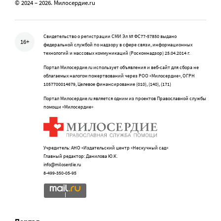
© 2024 – 2026. Милосердие.ru
Свидетельство о регистрации СМИ Эл № ФС77-57850 выдано
16+
федеральной службой по надзору в сфере связи, информационных
технологий и массовых коммуникаций (Роскомнадзор) 25.04.2014 г.
Портал Милосердие.ru использует объявления и веб-сайт для сбора не
облагаемых налогом пожертвований через РОО «Милосердие», ОГРН
1057700014679, Целевое финансирование (010), (140), (171)
Портал Милосердие.ru является одним из проектов Православной службы
помощи «Милосердие»
Учредитель: АНО «Издательский центр «Нескучный сад»
Главный редактор: Данилова Ю.К.
info@miloserdie.ru
8-499-350-05-95