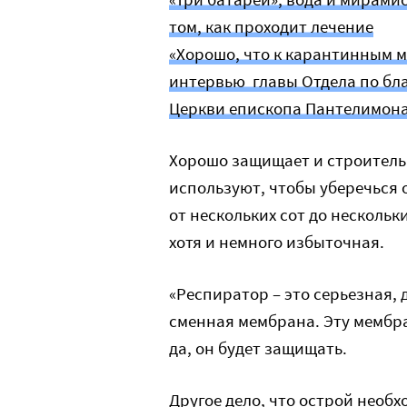
том, как проходит лечение
«Хорошо, что к карантинным м
интервью главы Отдела по бл
Церкви епископа Пантелимон
Хорошо защищает и строитель
используют, чтобы уберечься о
от нескольких сот до нескольк
хотя и немного избыточная.
«Респиратор – это серьезная, 
сменная мембрана. Эту мембра
да, он будет защищать.
Другое дело, что острой необ