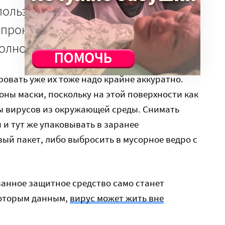
пользование не допускается. Увы,
, прокаливать в духовке или
олновке нельзя.
ровать уже их тоже надо крайне аккуратно.
оны маски, поскольку на этой поверхности как
цы вирусов из окружающей среды. Снимать
 и тут же упаковывать в заранее
й пакет, либо выбросить в мусорное ведро с
анное защитное средство само станет
которым данным,
вирус может жить вне