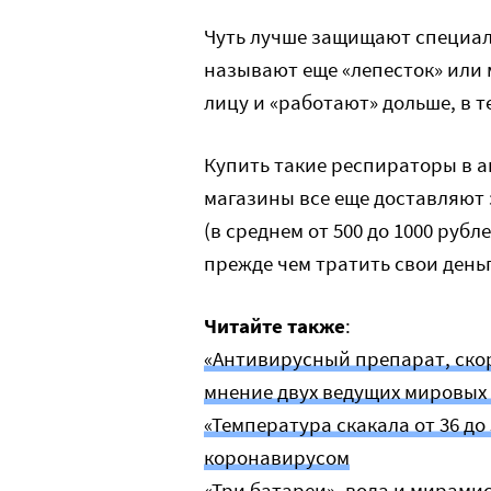
Чуть лучше защищают специа
называют еще «лепесток» или 
лицу и «работают» дольше, в т
Купить такие респираторы в а
магазины все еще доставляют 
(в среднем от 500 до 1000 рубл
прежде чем тратить свои деньг
Читайте также
:
«Антивирусный препарат, скор
мнение двух ведущих мировых
«Температура скакала от 36 до 
коронавирусом
«Три батареи», вода и мирами