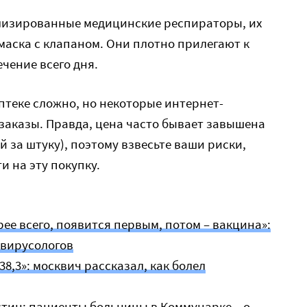
лизированные медицинские респираторы, их
маска с клапаном. Они плотно прилегают к
ечение всего дня.
птеке сложно, но некоторые интернет-
заказы. Правда, цена часто бывает завышена
ей за штуку), поэтому взвесьте ваши риски,
и на эту покупку.
ее всего, появится первым, потом – вакцина»:
 вирусологов
38,3»: москвич рассказал, как болел
стин: пациенты больницы в Коммунарке – о