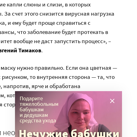
ие капли слюны и слизи, в которых
 За счет этого снизится вирусная нагрузка
а, и ему будет проще справиться с
ансы, что заболевание будет протекать в
итет вообще не даст запустить процесс», –
вгений Тимаков
.
маску нужно правильно. Если она цветная —
с рисунком, то внутренняя сторона — та, что
е, напротив, ярче и обработана
, которое и служит основной защитой. Если
я сторона — гладкая на ощупь, а внутренняя —
необходимо менять раз в два-три