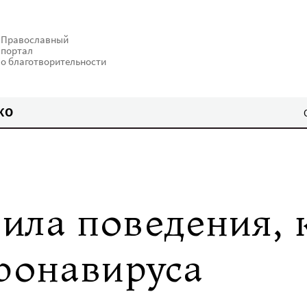
Православный
портал
о благотворительности
КО
ила поведения, 
оронавируса