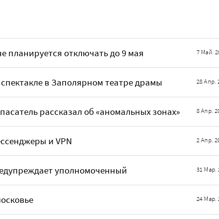
е планируется отключать до 9 мая
7 Май. 2
 спектакле в Заполярном театре драмы
28 Апр. 
Спасатель рассказал об «аномальных зонах»
8 Апр. 2
ессенджеры и VPN
2 Апр. 2
предупреждает уполномоченный
31 Мар. 
московье
24 Мар. 