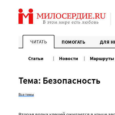
Перейти
к
содержанию
ЧИТАТЬ
ПОМОГАТЬ
ДЛЯ Н
Статьи
Новости
Маршруты
Тема: Безопасность
Все темы
Вторая волна клещей ожидается в конце ав