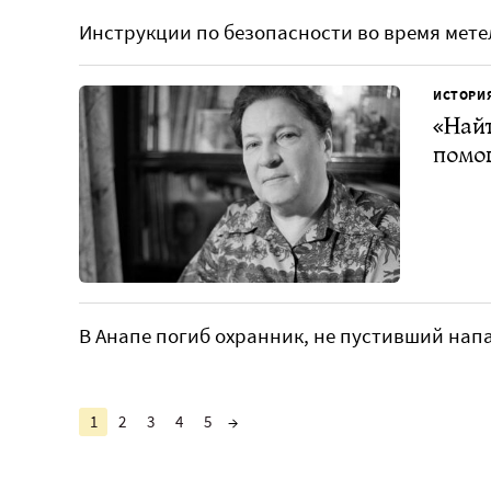
Инструкции по безопасности во время мете
ИСТОРИ
«Найт
помог
В Анапе погиб охранник, не пустивший нап
1
2
3
4
5
→