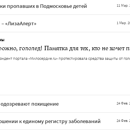
ки пропавших в Подмосковье детей
11 Мар. 
 – «ЛизаАлерт»
1 Мар. 2
МЫ
ожно, гололед! Памятка для тех, кто не хочет п
ондент портала «Милосердие.ru» протестировала средства защиты от гол
 подозревают похищение
24 Фев. 
ошении к единому регистру заболеваний
24 Фев. 