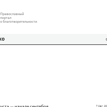
Православный
портал
о благотворительности
КО
густа — начале сентября
7 Авг. 2