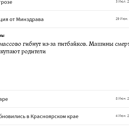
грозе
3 Июл. 
кция от Минздрава
29 Июн.
МЫ
массово гибнут из-за питбайков. Машины смер
купают родители
аре
8 Июн. 
бновились в Красноярском крае
4 Июн. 