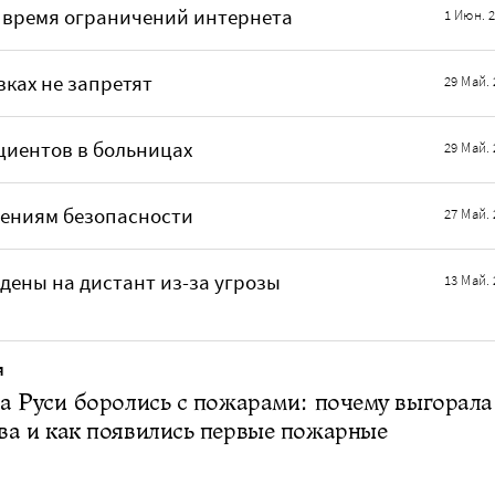
 время ограничений интернета
1 Июн. 
ках не запретят
29 Май. 
циентов в больницах
29 Май. 
жениям безопасности
27 Май. 
дены на дистант из-за угрозы
13 Май. 
Я
а Руси боролись с пожарами: почему выгорала
ва и как появились первые пожарные