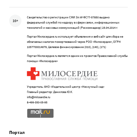
Свидетельство о регистрации СМИ Эл № ФС77-57850 выдано
16+
федеральной службой по надзору в сфере связи, информационных
технологий и массовых коммуникаций (Роскомнадзор) 25.04.2014 г.
Портал Милосердие.ru использует объявления и веб-сайт для сбора не
облагаемых налогом пожертвований через РОО «Милосердие», ОГРН
1057700014679, Целевое финансирование (010), (140), (171)
Портал Милосердие.ru является одним из проектов Православной службы
помощи «Милосердие»
Учредитель: АНО «Издательский центр «Нескучный сад»
Главный редактор: Данилова Ю.К.
info@miloserdie.ru
8-499-350-05-95
Портал