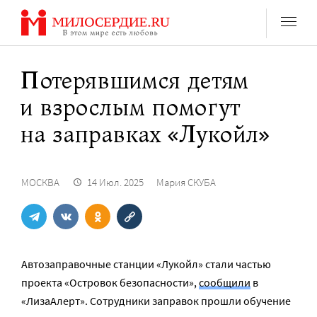
Перейти
к
содержанию
Потерявшимся детям
и взрослым помогут
на заправках «Лукойл»
МОСКВА
14 Июл. 2025
Мария СКУБА
Автозаправочные станции «Лукойл» стали частью
проекта «Островок безопасности»,
сообщили
в
«ЛизаАлерт». Сотрудники заправок прошли обучение