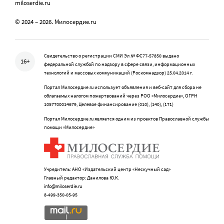
miloserdie.ru
© 2024 – 2026. Милосердие.ru
Свидетельство о регистрации СМИ Эл № ФС77-57850 выдано
16+
федеральной службой по надзору в сфере связи, информационных
технологий и массовых коммуникаций (Роскомнадзор) 25.04.2014 г.
Портал Милосердие.ru использует объявления и веб-сайт для сбора не
облагаемых налогом пожертвований через РОО «Милосердие», ОГРН
1057700014679, Целевое финансирование (010), (140), (171)
Портал Милосердие.ru является одним из проектов Православной службы
помощи «Милосердие»
Учредитель: АНО «Издательский центр «Нескучный сад»
Главный редактор: Данилова Ю.К.
info@miloserdie.ru
8-499-350-05-95