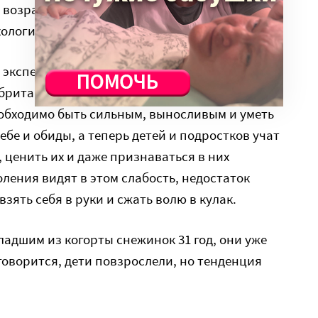
е возрасте. Все эти работы были выполнены
хологической ассоциации.
 экспертов, не веривших в реальность столь
 британский психиатр, доктор Карл Нассар,
еобходимо быть сильным, выносливым и уметь
ебе и обиды, а теперь детей и подростков учат
 ценить их и даже признаваться в них
ения видят в этом слабость, недостаток
зять себя в руки и сжать волю в кулак.
ладшим из когорты снежинок 31 год, они уже
говорится, дети повзрослели, но тенденция