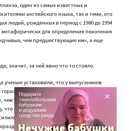
ллинза, один из самых известных и
сителями английского языка, так и теми, кто
дых людей, рожденных в период с 1980 до 1994
я метафорически для определения поколения
идчивых, чем предшествующие им», а еще
е, значит, за ней явно что-то стояло.
да ученые установили, что у выпускников
 гораздо больше черт характера, связанных с
чем у тех, кто окончил вузы до 1987 года. Еще
о
, что невротизм и потребность в признании у
лились, а в этой работе 2012 года ученые
гораздо больше сконцентрированы на себе,