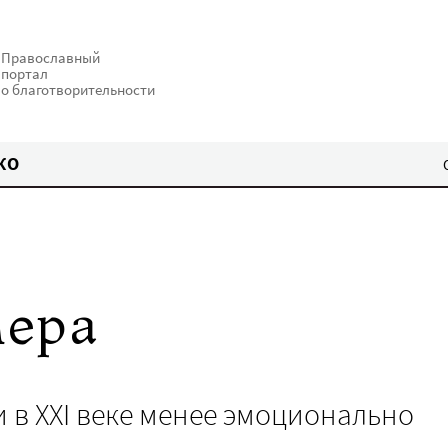
Православный
портал
о благотворительности
КО
мера
 в XXI веке менее эмоционально