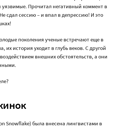
и уязвимые. Прочитал негативный коммент в
! Не сдал сессию – и впал в депрессию! И это
шках!
молодые поколения ученые встречают еще в
, их история уходит в глубь веков. С другой
воздействием внешних обстоятельств, а они
енными.
еле?
жинок
tion Snowflake) была внесена лингвистами в