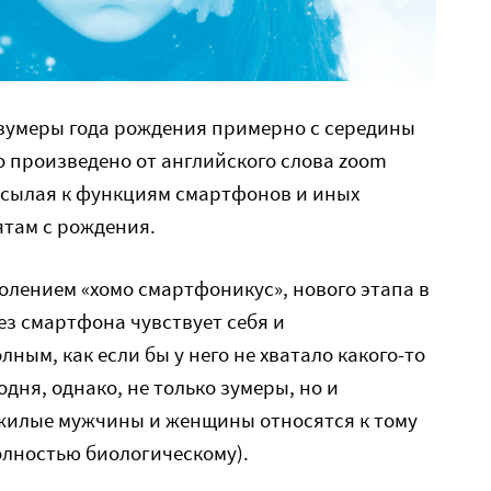
зумеры года рождения примерно с середины
ло произведено от английского слова zoom
отсылая к функциям смартфонов и иных
ятам с рождения.
олением «хомо смартфоникус», нового этапа в
ез смартфона чувствует себя и
ым, как если бы у него не хватало какого-то
дня, однако, не только зумеры, но и
жилые мужчины и женщины относятся к тому
олностью биологическому).