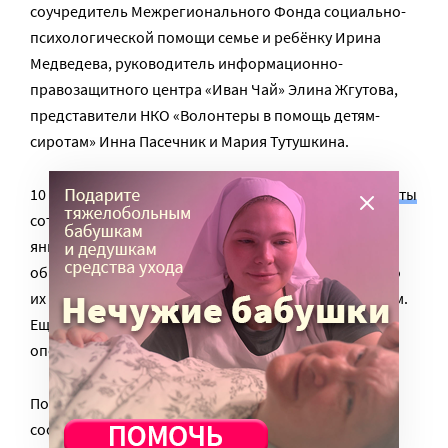
соучредитель Межрегионального Фонда социально-
психологической помощи семье и ребёнку Ирина
Медведева, руководитель информационно-
правозащитного центра «Иван Чай» Элина Жгутова,
представители НКО «Волонтеры в помощь детям-
сиротам» Инна Пасечник и Мария Тутушкина.
10 детей, воспитывавшихся в семье Дель, были
изъяты
сотрудниками органов опеки и полицейскими 10
января, после того, как работники детского сада
обнаружили повреждения на теле одного из них. По
их словам, ребенок сообщил, что был наказан отцом.
Еще троим детям удалось убежать от сотрудников
опеки.
Позднее СМИ со ссылкой на сотрудников опеки
сообщали о вскрывшихся при изъятии детей