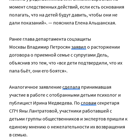
момент следственных действий, если есть основания
полагать, что на детей будут давить, чтобы они не
дали показаний». — пояснила Елена Альшанская.
Ранее глава департамента соцзащиты
Москвы Владимир Петросян
заявил
о расторжении
договора о приемной семье с супругами Дель,
объяснив это тем, что «все дети подтвердили, что их
папа бьёт, они его боятся».
Аналогичное заявление
сделала
принимавшая
участие в работе с отобранными детьми психолог и
публицист Ирина Медведева. По
словам
секретаря
СПЧ Яны Лантратовой, участники работавшей с
детьми группы общественников и экспертов пришли к
единому мнению о нежелательности их возвращения
в семью.