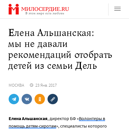
Перейти
к
содержанию
Елена Альшанская:
мы не давали
рекомендаций отобрать
детей из семьи Дель
МОСКВА
23 Янв. 2017
Елена Альшанская
, директор БФ «
Волонтеры в
помощь детям-сиротам
», специалисты которого