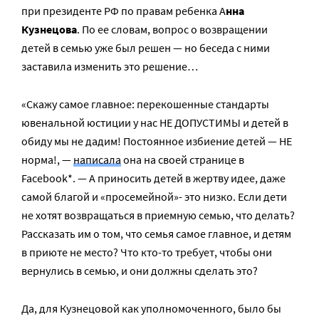
при президенте РФ по правам ребенка А
нна
Кузнецова
. По ее словам, вопрос о возвращении
детей в семью уже был решен — но беседа с ними
заставила изменить это решение…
«Скажу самое главное: перекошенные стандарты
ювенальной юстиции у нас НЕ ДОПУСТИМЫ и детей в
обиду мы не дадим! Постоянное избиение детей — НЕ
норма!, —
написала
она на своей странице в
Facebook*. — А приносить детей в жертву идее, даже
самой благой и «просемейной»- это низко. Если дети
не хотят возвращаться в приемную семью, что делать?
Рассказать им о том, что семья самое главное, и детям
в приюте не место? Что кто-то требует, чтобы они
вернулись в семью, и они должны сделать это?
Да, для Кузнецовой как уполномоченного, было бы