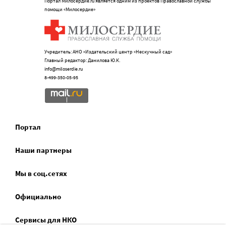
Портал Милосердие.ru является одним из проектов Православной службы
помощи «Милосердие»
Учредитель: АНО «Издательский центр «Нескучный сад»
Главный редактор: Данилова Ю.К.
info@miloserdie.ru
8-499-350-05-95
Портал
Наши партнеры
Мы в соц.сетях
Официально
Сервисы для НКО