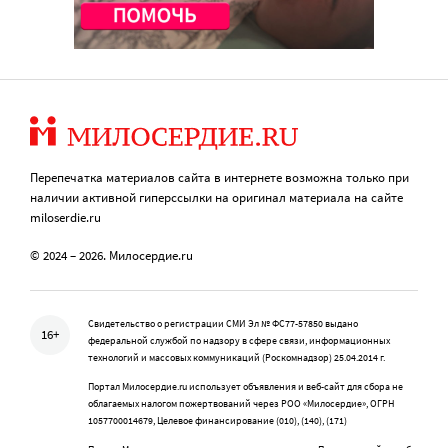
Перепечатка материалов сайта в интернете возможна только при
наличии активной гиперссылки на оригинал материала на сайте
miloserdie.ru
© 2024 – 2026. Милосердие.ru
Свидетельство о регистрации СМИ Эл № ФС77-57850 выдано
16+
федеральной службой по надзору в сфере связи, информационных
технологий и массовых коммуникаций (Роскомнадзор) 25.04.2014 г.
Портал Милосердие.ru использует объявления и веб-сайт для сбора не
облагаемых налогом пожертвований через РОО «Милосердие», ОГРН
1057700014679, Целевое финансирование (010), (140), (171)