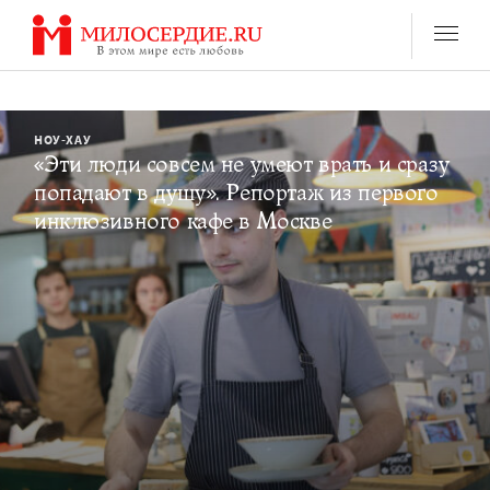
Перейти
к
содержанию
НОУ-ХАУ
«Эти люди совсем не умеют врать и сразу
попадают в душу». Репортаж из первого
инклюзивного кафе в Москве