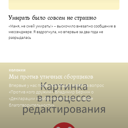
Умирать было совсем не страшно
«Маня, не смей умирать!» – выскочило внезапно сообщение в
мессенджере. Я вздрогнула, но впервые за два года не
разрыдалась
КОЛОНКИ
Мы против уличных сборщиков
Впервые у нас появился общий ответ на вопрос
«Против кого дружим». Владимир Берхин о
«Декларации о добросовестности в сфере
благотворительности»