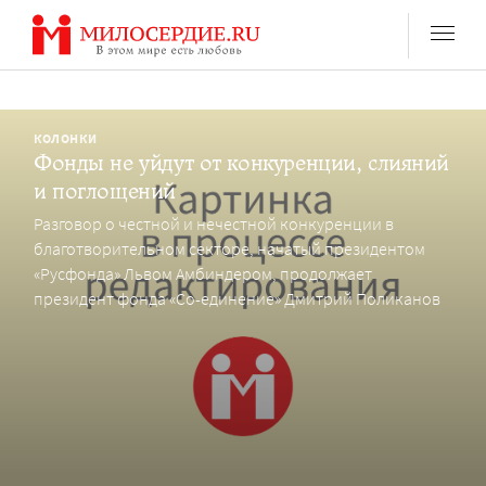
Перейти
к
содержанию
КОЛОНКИ
Фонды не уйдут от конкуренции, слияний
и поглощений
Разговор о честной и нечестной конкуренции в
благотворительном секторе, начатый президентом
«Русфонда» Львом Амбиндером, продолжает
президент фонда «Со-единение» Дмитрий Поликанов