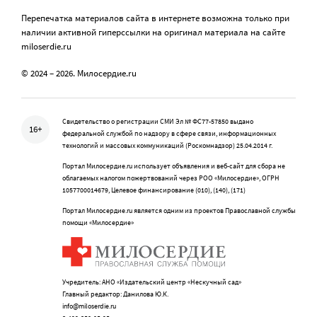
Перепечатка материалов сайта в интернете возможна только при
наличии активной гиперссылки на оригинал материала на сайте
miloserdie.ru
© 2024 – 2026. Милосердие.ru
Свидетельство о регистрации СМИ Эл № ФС77-57850 выдано
16+
федеральной службой по надзору в сфере связи, информационных
технологий и массовых коммуникаций (Роскомнадзор) 25.04.2014 г.
Портал Милосердие.ru использует объявления и веб-сайт для сбора не
облагаемых налогом пожертвований через РОО «Милосердие», ОГРН
1057700014679, Целевое финансирование (010), (140), (171)
Портал Милосердие.ru является одним из проектов Православной службы
помощи «Милосердие»
Учредитель: АНО «Издательский центр «Нескучный сад»
Главный редактор: Данилова Ю.К.
info@miloserdie.ru