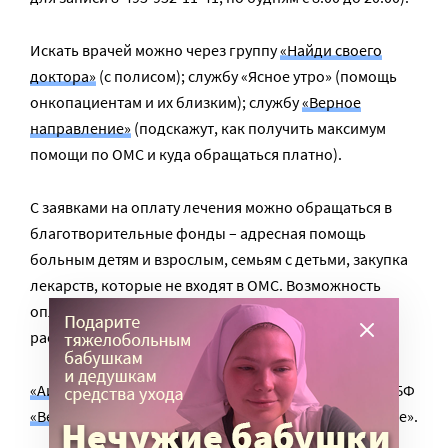
Искать врачей можно через группу
«Найди своего
доктора»
(с полисом); службу «Ясное утро» (помощь
онкопациентам и их близким); службу
«Верное
направление»
(подскажут, как получить максимум
помощи по ОМС и куда обращаться платно).
С заявками на оплату лечения можно обращаться в
благотворительные фонды – адресная помощь
больным детям и взрослым, семьям с детьми, закупка
лекарств, которые не входят в ОМС. Возможность
оплаты операций, которые не делают по ОМС,
рассматривается фондами индивидуально.
«АиФ. Доброе сердце»
,
«Помоги.орг»
, БФ
«Живой»
, БФ
«Весна»
, Православная служба помощи «Милосердие».