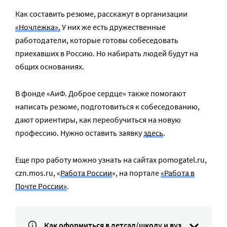
Как составить резюме, расскажут в организации
«Ночлежка».
У них же есть дружественные
работодатели, которые готовы собеседовать
приехавших в Россию. Но набирать людей будут на
общих основаниях.
В фонде «АиФ. Доброе сердце» также помогают
написать резюме, подготовиться к собеседованию,
дают ориентиры, как переобучиться на новую
профессию. Нужно оставить заявку
здесь
.
Еще про работу можно узнать на сайтах pomogatel.ru,
czn.mos.ru, «
Работа России
», на портале
«Работа в
Почте России»
.
Как оформитьcя в детсад/школу и вуз