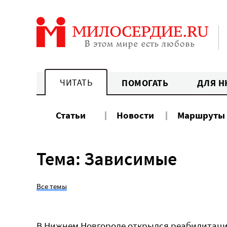
Перейти
к
содержанию
ЧИТАТЬ
ПОМОГАТЬ
ДЛЯ Н
Статьи
Новости
Маршруты
Тема: Зависимые
Все темы
В Нижнем Новгороде открылся реабилитац