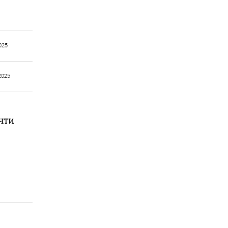
025
2025
чти