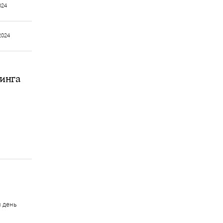
024
2024
пинга
й день