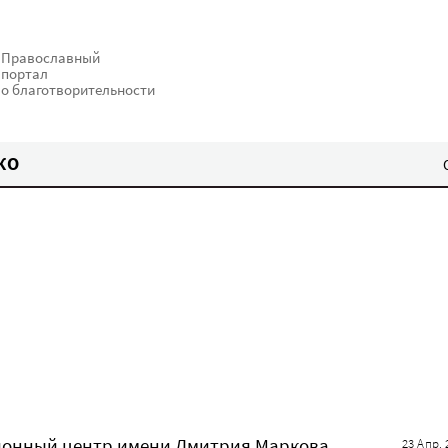
Православный
портал
о благотворительности
КО
ионный центр имени Дмитрия Маркова
23 Апр. 