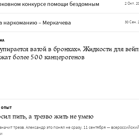
рковном конкурсе помощи бездомным
2 Окт. 2
а наркоманию – Меркачева
30 Сен. 
НА
упирается ватой в бронхах». Жидкости для вей
жат более 500 канцерогенов
 ОПЫТ
сил пить, а трезво жить не умею
 значит трезв. Александр это понял не сразу. 11 сентября — всероссийски
ти