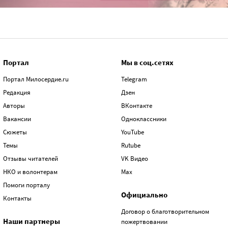
Портал
Мы в соц.сетях
Портал Милосердие.ru
Telegram
Редакция
Дзен
Авторы
ВКонтакте
Вакансии
Одноклассники
Сюжеты
YouTube
Темы
Rutube
Отзывы читателей
VK Видео
НКО и волонтерам
Max
Помоги порталу
Официально
Контакты
Договор о благотворительном
Наши партнеры
пожертвовании