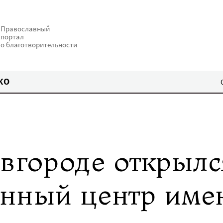
Православный
портал
о благотворительности
КО
вгороде открылс
нный центр име