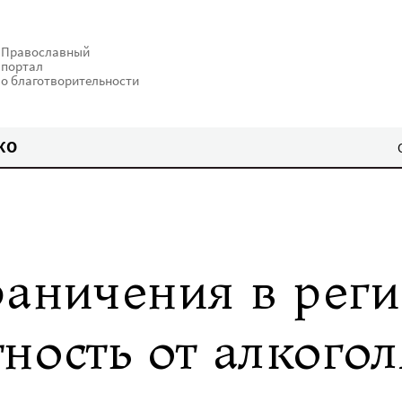
Православный
портал
о благотворительности
КО
раничения в рег
ность от алкогол