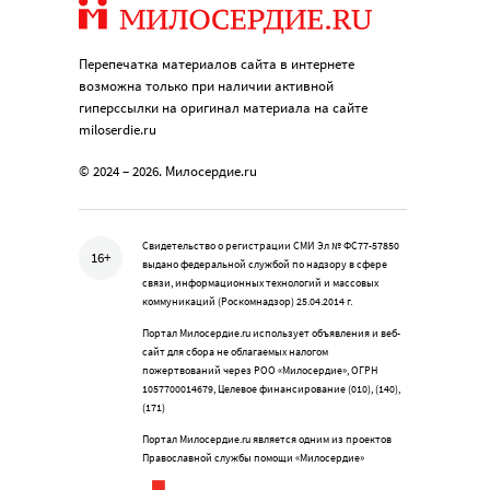
Перепечатка материалов сайта в интернете
возможна только при наличии активной
гиперссылки на оригинал материала на сайте
miloserdie.ru
© 2024 – 2026. Милосердие.ru
Свидетельство о регистрации СМИ Эл № ФС77-57850
16+
выдано федеральной службой по надзору в сфере
связи, информационных технологий и массовых
коммуникаций (Роскомнадзор) 25.04.2014 г.
Портал Милосердие.ru использует объявления и веб-
сайт для сбора не облагаемых налогом
пожертвований через РОО «Милосердие», ОГРН
1057700014679, Целевое финансирование (010), (140),
(171)
Портал Милосердие.ru является одним из проектов
Православной службы помощи «Милосердие»