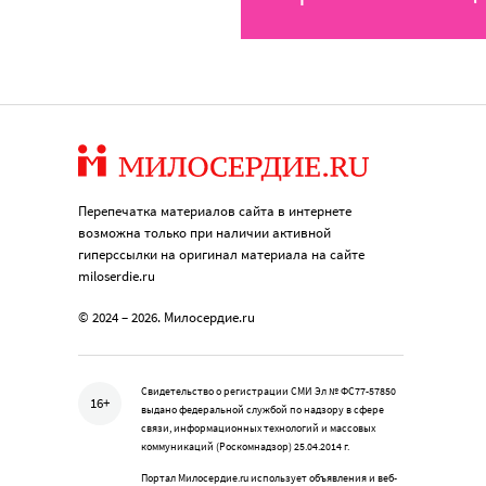
Перепечатка материалов сайта в интернете
возможна только при наличии активной
гиперссылки на оригинал материала на сайте
miloserdie.ru
© 2024 – 2026. Милосердие.ru
Свидетельство о регистрации СМИ Эл № ФС77-57850
16+
выдано федеральной службой по надзору в сфере
связи, информационных технологий и массовых
коммуникаций (Роскомнадзор) 25.04.2014 г.
Портал Милосердие.ru использует объявления и веб-