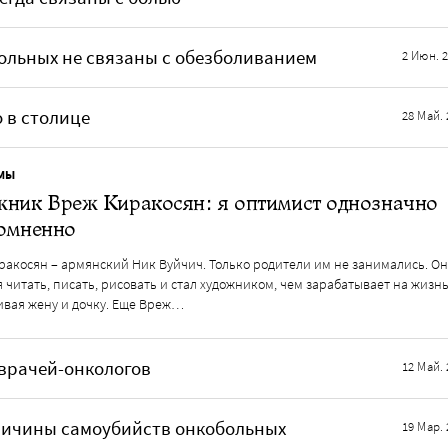
ольных не связаны с обезболиванием
2 Июн. 
 в столице
28 Май. 
МЫ
жник Вреж Киракосян: я оптимист однозначно
сомненно
ракосян – армянский Ник Вуйчич. Только родители им не занимались. Он
 читать, писать, рисовать и стал художником, чем зарабатывает на жизнь
ивая жену и дочку. Еще Вреж…
врачей-онкологов
12 Май. 
ричины самоубийств онкобольных
19 Мар. 