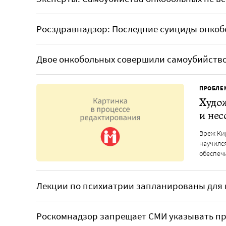
Росздравнадзор: Последние суициды онкоб
Двое онкобольных совершили самоубийство
ПРОБЛЕ
Худо
и не
Вреж Ки
научился
обеспеч
Лекции по психиатрии запланированы для 
Роскомнадзор запрещает СМИ указывать п