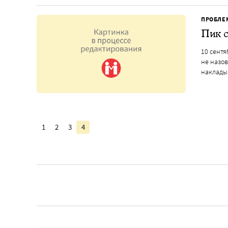
ПРОБЛЕ
Пик с
10 сент
не назов
наклады
1
2
3
4