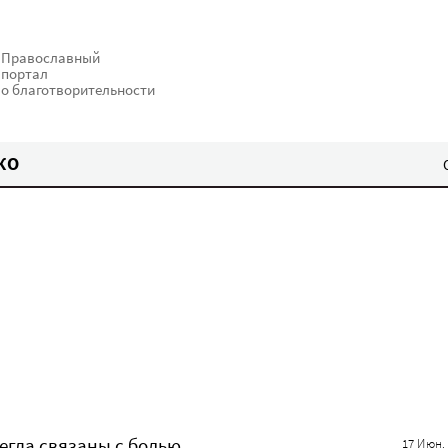
Православный
портал
о благотворительности
КО
егда связаны с болью
17 Июн.