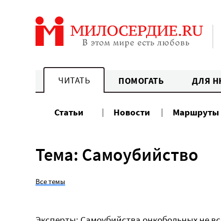
Перейти
к
содержанию
ЧИТАТЬ
ПОМОГАТЬ
ДЛЯ Н
Статьи
Новости
Маршруты
Тема: Самоубийство
Все темы
Эксперты: Самоубийства онкобольных не вс