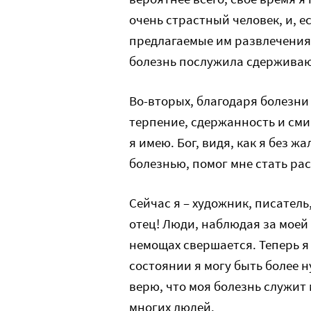
очень страстный человек, и, е
предлагаемые им развлечения,
болезнь послужила сдержива
Во-вторых, благодаря болезни 
терпение, сдержанность и смир
я имею. Бог, видя, как я без ж
болезнью, помог мне стать ра
Сейчас я – художник, писател
отец! Люди, наблюдая за моей 
немощах свершается. Теперь я
состоянии я могу быть более н
верю, что моя болезнь служит
многих людей.