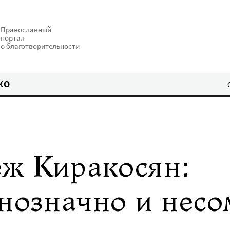
Православный
портал
о благотворительности
КО
ж Киракосян:
днозначно и нес