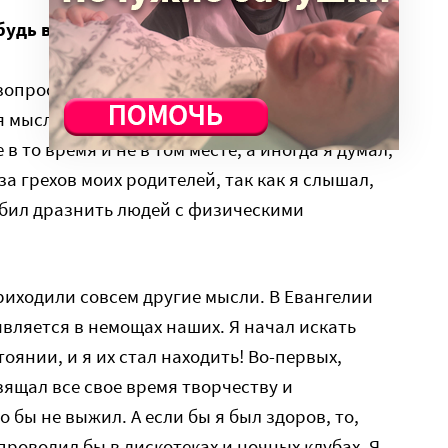
ибудь вопросом, почему это произошло
вопрос ответы, и они в разное время были
я мыслью, что это случилось по чистой
 в то время и не в том месте, а иногда я думал,
за грехов моих родителей, так как я слышал,
юбил дразнить людей с физическими
приходили совсем другие мысли. В Евангелии
является в немощах наших. Я начал искать
янии, и я их стал находить! Во-первых,
вящал все свое время творчеству и
 бы не выжил. А если бы я был здоров, то,
 проводил бы в дискотеках и ночных клубах. Я