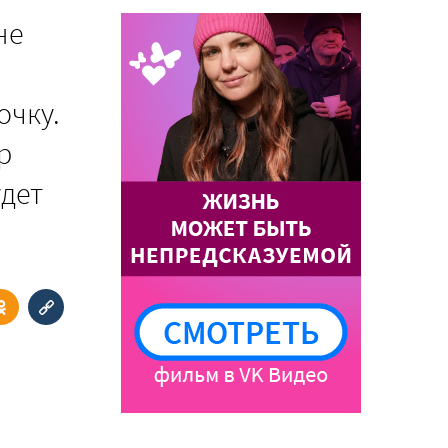
не
очку.
р
удет