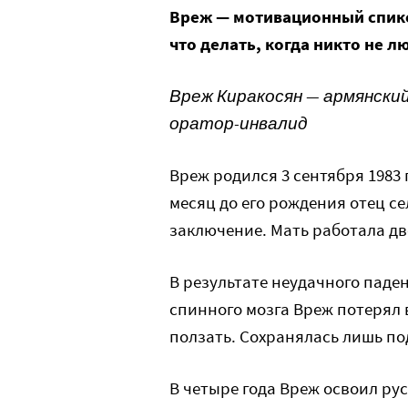
Вреж — мотивационный спикер
что делать, когда никто не л
Вреж Киракосян — армянски
оратор-инвалид
Вреж родился 3 сентября 1983 
месяц до его рождения отец се
заключение. Мать работала дв
В результате неудачного паде
спинного мозга Вреж потерял 
ползать. Сохранялась лишь по
В четыре года Вреж освоил ру