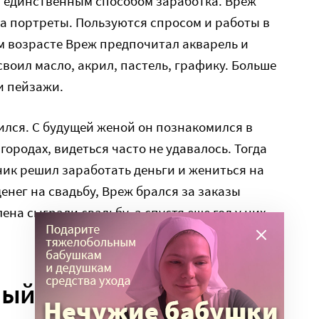
я единственным способом заработка. Вреж
а портреты. Пользуются спросом и работы в
м возрасте Вреж предпочитал акварель и
воил масло, акрил, пастель, графику. Больше
и пейзажи.
ился. С будущей женой он познакомился в
городах, видеться часто не удавалось. Тогда
ик решил заработать деньги и жениться на
енег на свадьбу, Вреж брался за заказы
ена сыграли свадьбу, а спустя еще год у них
ный человек