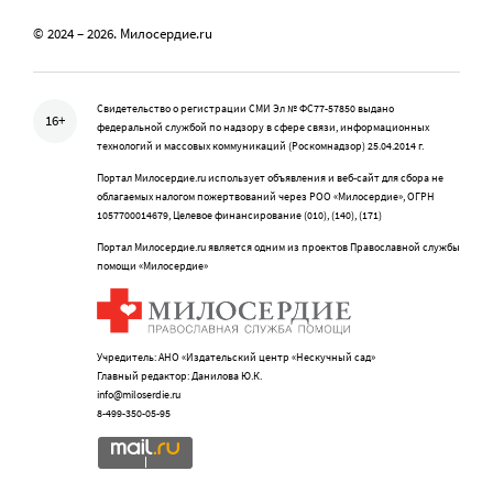
© 2024 – 2026. Милосердие.ru
Свидетельство о регистрации СМИ Эл № ФС77-57850 выдано
16+
федеральной службой по надзору в сфере связи, информационных
технологий и массовых коммуникаций (Роскомнадзор) 25.04.2014 г.
Портал Милосердие.ru использует объявления и веб-сайт для сбора не
облагаемых налогом пожертвований через РОО «Милосердие», ОГРН
1057700014679, Целевое финансирование (010), (140), (171)
Портал Милосердие.ru является одним из проектов Православной службы
помощи «Милосердие»
Учредитель: АНО «Издательский центр «Нескучный сад»
Главный редактор: Данилова Ю.К.
info@miloserdie.ru
8-499-350-05-95