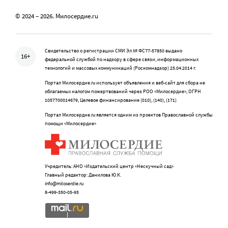
© 2024 – 2026. Милосердие.ru
Свидетельство о регистрации СМИ Эл № ФС77-57850 выдано
16+
федеральной службой по надзору в сфере связи, информационных
технологий и массовых коммуникаций (Роскомнадзор) 25.04.2014 г.
Портал Милосердие.ru использует объявления и веб-сайт для сбора не
облагаемых налогом пожертвований через РОО «Милосердие», ОГРН
1057700014679, Целевое финансирование (010), (140), (171)
Портал Милосердие.ru является одним из проектов Православной службы
помощи «Милосердие»
Учредитель: АНО «Издательский центр «Нескучный сад»
Главный редактор: Данилова Ю.К.
info@miloserdie.ru
8-499-350-05-95