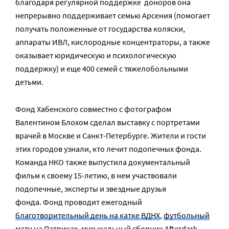
благодаря регулярной поддержке доноров она
непрерывно поддерживает семью Арсения (помогает
получать положенные от государства коляски,
аппараты ИВЛ, кислородные концентраторы, а также
оказывает юридическую и психологическую
поддержку) и еще 400 семей с тяжелобольными
детьми.
Фонд Хабенского совместно с фотографом
Валентином Блохом сделал выставку с портретами
врачей в Москве и Санкт-Петербурге. Жители и гости
этих городов узнали, кто лечит подопечных фонда.
Команда НКО также выпустила документальный
фильм к своему 15-летию, в нем участвовали
подопечные, эксперты и звездные друзья
фонда. Фонд проводит ежегодный
благотворительный день на катке ВДНХ
,
футбольный
матч на Патриках
,
музыкальный сборник Afterdark
–