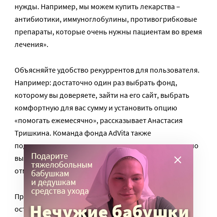
нужды. Например, мы можем купить лекарства –
антибиотики, иммуноглобулины, противогрибковые
препараты, которые очень нужны пациентам во время
лечения».
Объясняйте удобство рекуррентов для пользователя.
Например: достаточно один раз выбрать фонд,
которому вы доверяете, зайти на его сайт, выбрать
комфортную для вас сумму и установить опцию
«помогать ежемесячно», рассказывает Анастасия
Тришкина. Команда фонда AdVita также
подчеркивает, что при подписке на рекуррент можно
выбрать дату списания и при необходимости легко
отменить подписку.
При этом, продвигая ежемесячные пожертвования,
оставляйте за людьми право помогать так, как они