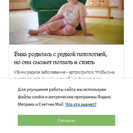
Вика родилась с редкой патологией,
но она сможет ползать и стоять
У Вики редкое заболевание – артрогрипоз. Чтобы она
смогла двигаться, нужна лечебная физкультура
Для улучшения работы сайта мы используем
файлы cookie и метрические программы Яндекс
305 061 руб.
Нужно 354 300 руб.
Метрика и Счетчик Mail.
Что это значит?
ПОМОЧЬ
Согласен