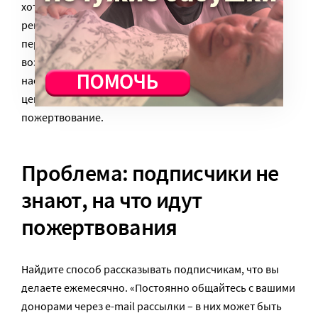
хотят. Если человек категорично принял для себя
решение делать разовые пожертвования, не
переубеждайте. Рассказывайте такому человеку о
возможности регулярной поддержки, но не
настаивайте на подписке. Подчеркивайте, что вы
цените его выбор, и благодарите за разовое
пожертвование.
Проблема: подписчики не
знают, на что идут
пожертвования
Найдите способ рассказывать подписчикам, что вы
делаете ежемесячно. «Постоянно общайтесь с вашими
донорами через e-mail рассылки – в них может быть