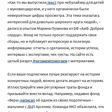
«Как-то мы выпустили
текст
про небулайзер для детей
с муковисцидозом, и у него органически были
невероятные цифры просмотра. Эта тема оказалась
интересной для довольно широкого круга людей», –
делится опытом Марина Пузанова из БФ «АиФ. Доброе
сердце». Фонд не только просит поддержать свои
сборы, но и публикует интересную и полезную
информацию: отчеты о сделанном, истории успеха,
интервью с экспертами, чек-листы. На сайте есть
целый раздел
#читамемпомогаем
с материалами.
Если ваши подписчики лучше реагируют на истории
конкретных людей, можно делать акцент на историях.
Иллюстрируйте ими регулярные траты фонда и
призывайте внести вклад. Например, недавно фонд
«Вера»
написал
об одном из своих подопечных –
мальчике с ДЦП Арсении. Команда НКО объяснила, что