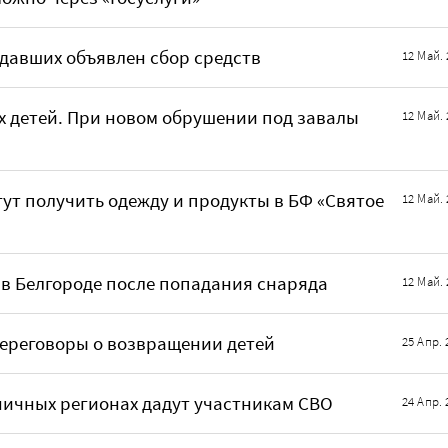
давших объявлен сбор средств
12 Май. 
ух детей. При новом обрушении под завалы
12 Май. 
ут получить одежду и продукты в БФ «Святое
12 Май. 
 в Белгороде после попадания снаряда
12 Май. 
переговоры о возвращении детей
25 Апр. 
ничных регионах дадут участникам СВО
24 Апр. 