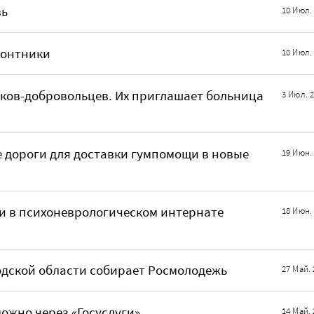
вь
10 Июл.
монтники
10 Июл.
ков-добровольцев. Их приглашает больница
3 Июл. 
 дороги для доставки гумпомощи в новые
19 Июн.
и в психоневрологическом интернате
18 Июн.
дской области собирает Росмолодежь
27 Май. 
ожно через «Госуслуги»
14 Май. 