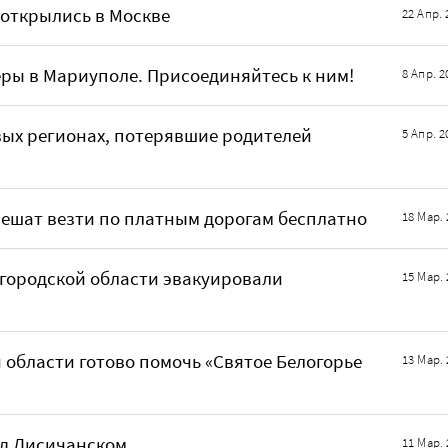
открылись в Москве
22 Апр. 
ры в Мариуполе. Присоединяйтесь к ним!
8 Апр. 2
вых регионах, потерявшие родителей
5 Апр. 2
решат везти по платным дорогам бесплатно
18 Мар. 
лгородской области эвакуировали
15 Мар. 
 области готово помочь «Святое Белогорье
13 Мар. 
од Лисичанском
11 Мар. 