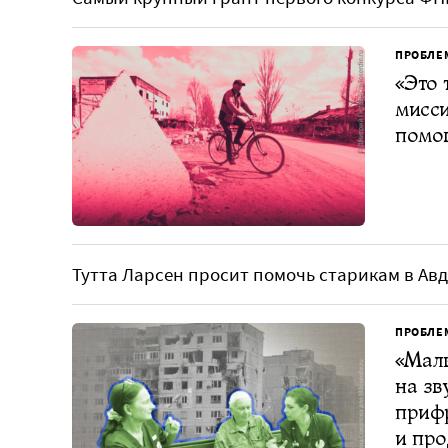
ПРОБЛЕ
«Это 
мисси
помог
Тутта Ларсен просит помочь старикам в Ав
ПРОБЛЕ
«Мал
на зв
прифр
и пр