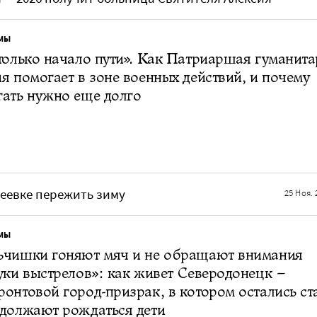
МЫ
только начало пути». Как Патриаршая гуманит
я помогает в зоне военных действий, и почему
ать нужно еще долго
деевке пережить зиму
25 Ноя. 
МЫ
ьчишки гоняют мяч и не обращают внимания
уки выстрелов»: как живет Северодонецк –
онтовой город-призрак, в котором остались ст
одолжают рождаться дети