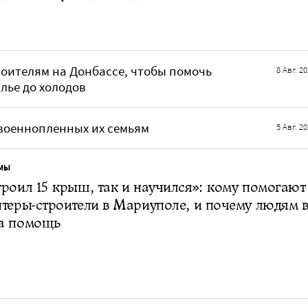
оителям на Донбассе, чтобы помочь
8 Авг. 2
ье до холодов
 военнопленных их семьям
5 Авг. 2
МЫ
роил 15 крыш, так и научился»: кому помогают
теры-строители в Мариуполе, и почему людям 
а помощь