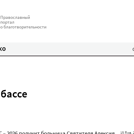
Православный
портал
о благотворительности
КО
бассе
 – 2026 получит больница Святителя Алексия
15 Янв. 