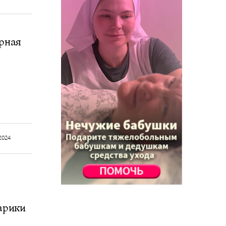
арная
2024
арики