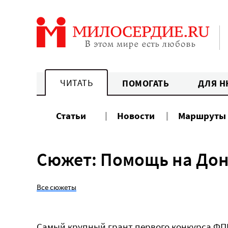
Перейти
к
содержанию
ЧИТАТЬ
ПОМОГАТЬ
ДЛЯ Н
Статьи
Новости
Маршруты
Сюжет: Помощь на Дон
Все сюжеты
Самый крупный грант первого конкурса ФПГ