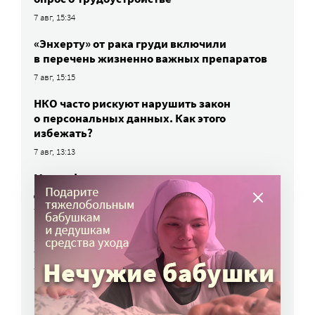
7 авг, 15:34
«Энхерту» от рака груди включили
в перечень жизненно важных препаратов
7 авг, 15:15
НКО часто рискуют нарушить закон
о персональных данных. Как этого
избежать?
7 авг, 13:13
Минцифры: планов ограничить детям
доступ в соцсети нет
7 авг, 12:57
Загрузи детское фото с бабушкой и стань
частью фильма «Я приду»
7 авг, 12:05