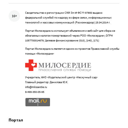
Свидетельство о регистрации СМИ Эл № ФС77-57850 выдано
16+
федеральной службой по надзору в сфере связи, информационных
технологий и массовых коммуникаций (Роскомнадзор) 25.04.2014 г.
Портал Милосердие.ru использует объявления и веб-сайт для сбора не
облагаемых налогом пожертвований через РОО «Милосердие», ОГРН
1057700014679, Целевое финансирование (010), (140), (171)
Портал Милосердие.ru является одним из проектов Православной службы
помощи «Милосердие»
Учредитель: АНО «Издательский центр «Нескучный сад»
Главный редактор: Данилова Ю.К.
info@miloserdie.ru
8-499-350-05-95
Портал