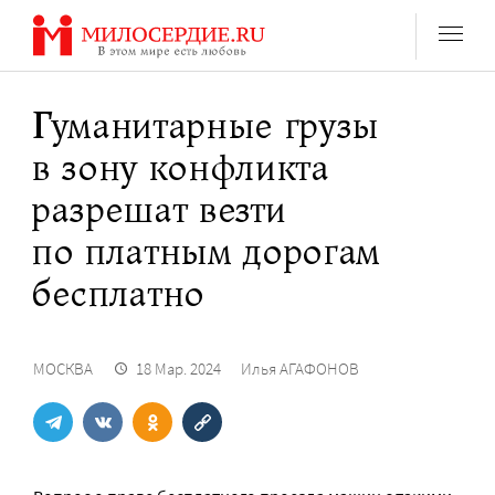
Перейти
к
содержанию
Гуманитарные грузы
в зону конфликта
разрешат везти
по платным дорогам
бесплатно
МОСКВА
18 Мар. 2024
Илья АГАФОНОВ