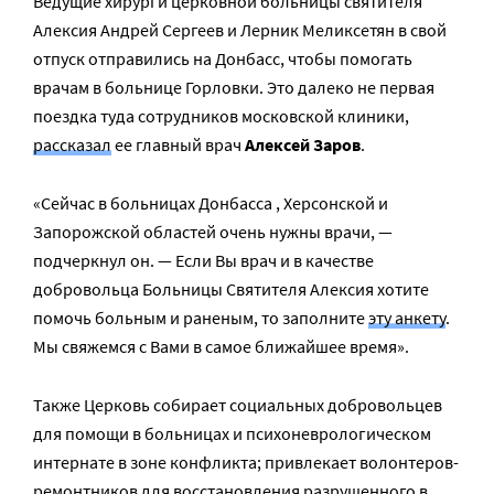
Ведущие хирурги церковной больницы святителя
Алексия Андрей Сергеев и Лерник Меликсетян в свой
отпуск отправились на Донбасс, чтобы помогать
врачам в больнице Горловки. Это далеко не первая
поездка туда сотрудников московской клиники,
рассказал
ее главный врач
Алексей Заров
.
«Сейчас в больницах Донбасса , Херсонской и
Запорожской областей очень нужны врачи, —
подчеркнул он. — Если Вы врач и в качестве
добровольца Больницы Святителя Алексия хотите
помочь больным и раненым, то заполните
эту анкету
.
Мы свяжемся с Вами в самое ближайшее время».
Также Церковь собирает социальных добровольцев
для помощи в больницах и психоневрологическом
интернате в зоне конфликта; привлекает волонтеров-
ремонтников для восстановления разрушенного в