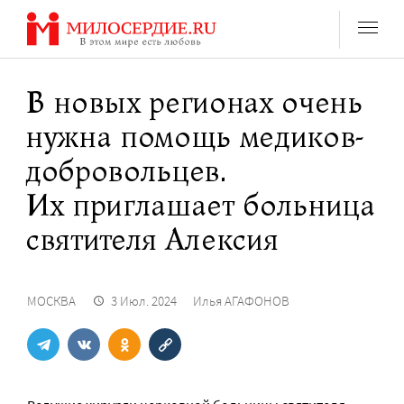
Перейти
к
содержанию
В новых регионах очень
нужна помощь медиков-
добровольцев.
Их приглашает больница
святителя Алексия
МОСКВА
3 Июл. 2024
Илья АГАФОНОВ