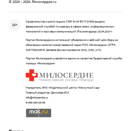
© 2024 – 2026. Милосердие.ru
Свидетельство о регистрации СМИ Эл № ФС77-57850 выдано
16+
федеральной службой по надзору в сфере связи, информационных
технологий и массовых коммуникаций (Роскомнадзор) 25.04.2014 г.
Портал Милосердие.ru использует объявления и веб-сайт для сбора не
облагаемых налогом пожертвований через РОО «Милосердие», ОГРН
1057700014679, Целевое финансирование (010), (140), (171)
Портал Милосердие.ru является одним из проектов Православной службы
помощи «Милосердие»
Учредитель: АНО «Издательский центр «Нескучный сад»
Главный редактор: Данилова Ю.К.
info@miloserdie.ru
8-499-350-05-95