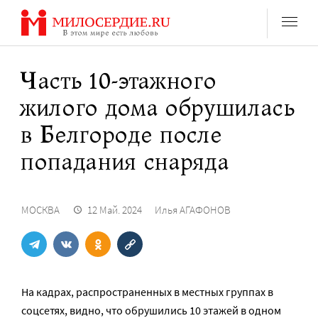
Перейти
к
содержанию
Часть 10-этажного
жилого дома обрушилась
в Белгороде после
попадания снаряда
МОСКВА
12 Май. 2024
Илья АГАФОНОВ
На кадрах, распространенных в местных группах в
соцсетях, видно, что обрушились 10 этажей в одном