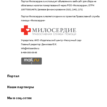
Портал Милосердие.ru использует объявления и веб-сайт для сбора не
облагаемых налогом пожертвований через РОО «Милосердие», ОГРН
1057700014679, Целевое финансирование (010), (140), (171)
Портал Милосердие.ru является одним из проектов Православной службы
помощи «Милосердие»
Учредитель: АНО «Издательский центр «Нескучный сад»
Главный редактор: Данилова Ю.К.
info@miloserdie.ru
8-499-350-05-95
Портал
Наши партнеры
Мы в соц.сетях