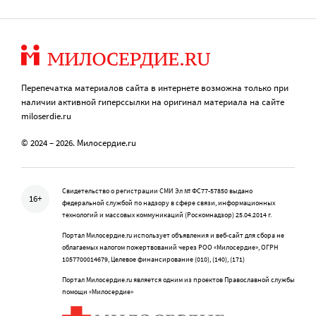
Перепечатка материалов сайта в интернете возможна только при
наличии активной гиперссылки на оригинал материала на сайте
miloserdie.ru
© 2024 – 2026. Милосердие.ru
Свидетельство о регистрации СМИ Эл № ФС77-57850 выдано
16+
федеральной службой по надзору в сфере связи, информационных
технологий и массовых коммуникаций (Роскомнадзор) 25.04.2014 г.
Портал Милосердие.ru использует объявления и веб-сайт для сбора не
облагаемых налогом пожертвований через РОО «Милосердие», ОГРН
1057700014679, Целевое финансирование (010), (140), (171)
Портал Милосердие.ru является одним из проектов Православной службы
помощи «Милосердие»