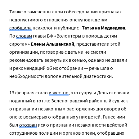
Также о замеченных при собеседовании признаках
недопустимого отношения опекунов к детям
сообщила
психолог и публицист
Татьяна Медведева
.
По
словам
главы БФ «Волонтеры в помощь детям-
сиротам»
Елены Альшанской
, представители этой
организации, поговорив с детьми не смогли
рекомендовать вернуть их в семью, однако не давали
и рекомендаций об их отобрании — речь шла о
необходимости дополнительной диагностики.
13 февраля стало
известно
, что с
упруги Дель
отозвали
поданный в тот же Зеленоградский районный суд иск
о
признани
и
незаконным расторжения договоров об
опеке восьмерых отобранных у них детей.
Ранее ими
был
отозван
иск о признании незаконности действий
сотрудников полиции и органов опеки, отобравших