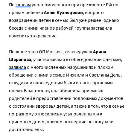
По
словам
уполномоченного при президенте РФ по
правам ребенка
Анны Кузнецовой
, вопрос о
возвращении детей в семью был уже решен, однако
беседа с ними членов рабочей группы заставила
изменить это решение.
Позднее член ОП Москвы, телеведущая
Арина
Шарапова
, участвовавшая в собеседовании с детьми,
заявила
о многочисленных нарушениях и плохом
обращении с ними в семье Михаила и Светланы Дель,
откуда они впоследствии были изъяты органами
опеки. В частности, она обвинила приемных
родителей в предоставлении подложных документов
о состоянии здоровья детей, а также в том, что в семье
по-разному относились к усыновленным и к
приемным детям, причем последние не получали
достаточно еды.