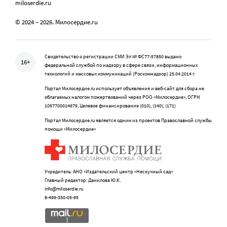
miloserdie.ru
© 2024 – 2026. Милосердие.ru
Свидетельство о регистрации СМИ Эл № ФС77-57850 выдано
16+
федеральной службой по надзору в сфере связи, информационных
технологий и массовых коммуникаций (Роскомнадзор) 25.04.2014 г.
Портал Милосердие.ru использует объявления и веб-сайт для сбора не
облагаемых налогом пожертвований через РОО «Милосердие», ОГРН
1057700014679, Целевое финансирование (010), (140), (171)
Портал Милосердие.ru является одним из проектов Православной службы
помощи «Милосердие»
Учредитель: АНО «Издательский центр «Нескучный сад»
Главный редактор: Данилова Ю.К.
info@miloserdie.ru
8-499-350-05-95