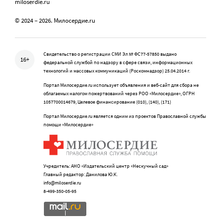
miloserdie.ru
© 2024 – 2026. Милосердие.ru
Свидетельство о регистрации СМИ Эл № ФС77-57850 выдано
16+
федеральной службой по надзору в сфере связи, информационных
технологий и массовых коммуникаций (Роскомнадзор) 25.04.2014 г.
Портал Милосердие.ru использует объявления и веб-сайт для сбора не
облагаемых налогом пожертвований через РОО «Милосердие», ОГРН
1057700014679, Целевое финансирование (010), (140), (171)
Портал Милосердие.ru является одним из проектов Православной службы
помощи «Милосердие»
Учредитель: АНО «Издательский центр «Нескучный сад»
Главный редактор: Данилова Ю.К.
info@miloserdie.ru
8-499-350-05-95