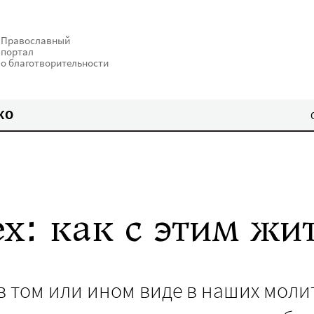
Православный
портал
о благотворительности
КО
х: как с этим жи
в том или ином виде в наших моли