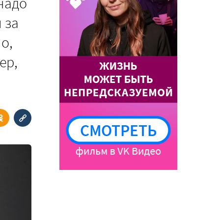
 надо
 за
о,
ер,