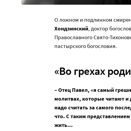
О ложном и подлинном смире
Хондзинский
, доктор богосло
Православного Свято-Тихонов
пастырского богословия.
«Во грехах род
– Отец Павел, «я самый греш
молитвах, которые читают и д
надо считать за самого посл
что. С таким представлением 
жить…