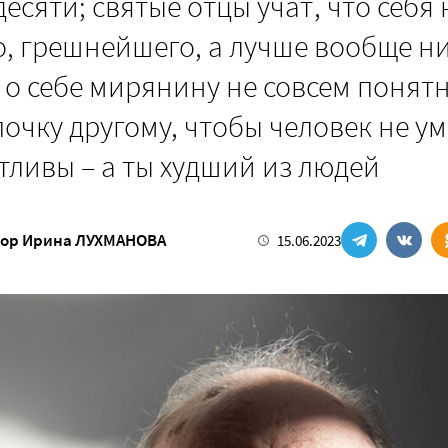
десяти; святые отцы учат, что себя
о, грешнейшего, а лучше вообще ни
 о себе мирянину не совсем понятн
почку другому, чтобы человек не ум
стливы – а ты худший из людей
тор
Ирина ЛУХМАНОВА
15.06.2023