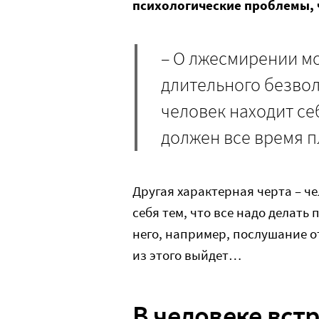
психологические проблемы, ч
– О лжесмирении м
длительного безвол
человек находит се
должен все время пл
Другая характерная черта – че
себя тем, что все надо делат
него, например, послушание о
из этого выйдет…
В человеке вст