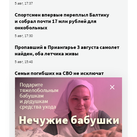
5 авг, 17:37
Спортсмен впервые переплыл Балтику
и собрал почти 17 млн рублей для
онкобольных
5 авг, 17:30
Пропавший в Приангарье 3 августа самолет
найден, оба летчика живы
5 авг, 15:48
Семьи погибших на СВО не исключат
из очереди на квартиру
5 авг, 15:28
Открыта горячая линия для тех, кто
не может дозвониться до близких,
отдыхающих в Архипо-Осиповке
5 авг, 14:32