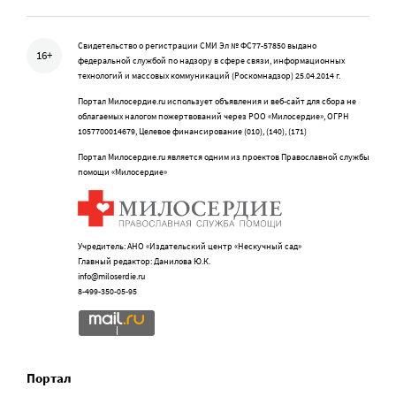
Свидетельство о регистрации СМИ Эл № ФС77-57850 выдано
16+
федеральной службой по надзору в сфере связи, информационных
технологий и массовых коммуникаций (Роскомнадзор) 25.04.2014 г.
Портал Милосердие.ru использует объявления и веб-сайт для сбора не
облагаемых налогом пожертвований через РОО «Милосердие», ОГРН
1057700014679, Целевое финансирование (010), (140), (171)
Портал Милосердие.ru является одним из проектов Православной службы
помощи «Милосердие»
Учредитель: АНО «Издательский центр «Нескучный сад»
Главный редактор: Данилова Ю.К.
info@miloserdie.ru
8-499-350-05-95
Портал