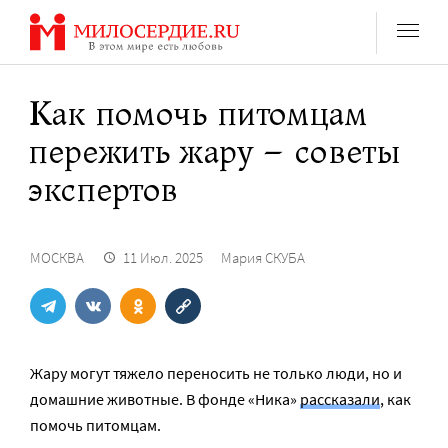
Перейти
к
содержанию
Как помочь питомцам
пережить жару – советы
экспертов
МОСКВА
11 Июл. 2025
Мария СКУБА
Жару могут тяжело переносить не только люди, но и
домашние животные. В фонде «Ника»
рассказали
, как
помочь питомцам.