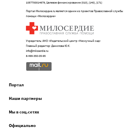
1057700014679, Целевое финансирование (010), (140), (171)
Портал Милосердие.ru является одним из проектов Православной службы
помощи «Милосердие»
Учредитель: АНО «Издательский центр «Нескучный сад»
Главный редактор: Данилова Ю.К.
info@miloserdie.ru
8-499-350-05-95
Портал
Наши партнеры
Мы в соц.сетях
Официально