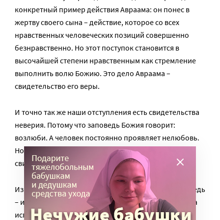
конкретный пример действия Авраама: он понес в
жертву своего сына – действие, которое со всех
нравственных человеческих позиций совершенно
безнравственно. Но этот поступок становится в
высочайшей степени нравственным как стремление
выполнить волю Божию. Это дело Авраама –
свидетельство его веры.
И точно так же наши отступления есть свидетельства
неверия. Потому что заповедь Божия говорит:
возлюби. А человек постоянно проявляет нелюбовь.
Но суть этих проявлений не в них самих, они лишь
свидетельства предательства.
Известны люди, которые всю жизнь ходят на исповедь
– и ни разу по-настоящему не каялись. Некоторые на
исповеди рассказывают великолепные