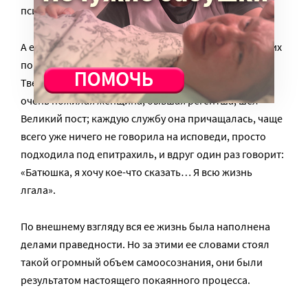
психологические новеллы – но это не покаяние.
А есть люди, которые не умеют исповедоваться, но их
покаяние настоящее. Я помню, когда служил в
Тверской области, у нас была одна замечательная
очень пожилая женщина, бывшая регентша; шел
Великий пост; каждую службу она причащалась, чаще
всего уже ничего не говорила на исповеди, просто
подходила под епитрахиль, и вдруг один раз говорит:
«Батюшка, я хочу кое-что сказать… Я всю жизнь
лгала».
По внешнему взгляду вся ее жизнь была наполнена
делами праведности. Но за этими ее словами стоял
такой огромный объем самоосознания, они были
результатом настоящего покаянного процесса.