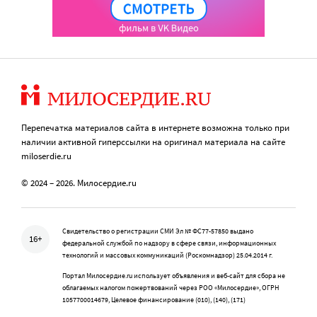
Перепечатка материалов сайта в интернете возможна только при
наличии активной гиперссылки на оригинал материала на сайте
miloserdie.ru
© 2024 – 2026. Милосердие.ru
Свидетельство о регистрации СМИ Эл № ФС77-57850 выдано
16+
федеральной службой по надзору в сфере связи, информационных
технологий и массовых коммуникаций (Роскомнадзор) 25.04.2014 г.
Портал Милосердие.ru использует объявления и веб-сайт для сбора не
облагаемых налогом пожертвований через РОО «Милосердие», ОГРН
1057700014679, Целевое финансирование (010), (140), (171)