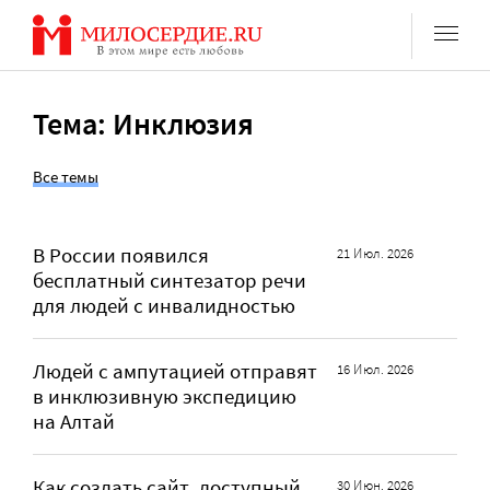
Перейти
к
содержанию
Тема: Инклюзия
Все темы
В России появился
21 Июл. 2026
бесплатный синтезатор речи
для людей с инвалидностью
Людей с ампутацией отправят
16 Июл. 2026
в инклюзивную экспедицию
на Алтай
Как создать сайт, доступный
30 Июн. 2026