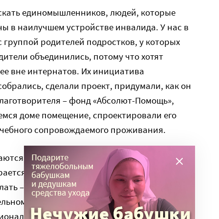
искать единомышленников, людей, которые
ны в наилучшем устройстве инвалида. У нас в
с группой родителей подростков, у которых
ители объединились, потому что хотят
ее вне интернатов. Их инициатива
собрались, сделали проект, придумали, как он
благотворителя – фонд «Абсолют-Помощь»,
емся доме помещение, спроектировали его
 учебного сопровождаемого проживания.
ываются проекты сопровождаемого проживания,
ирается группа единомышленников, они
елать – сельский вариант сопровождаемого
льном доме или в квартире? В таких случаях
ональным властям, объяснять, что вот, у нас