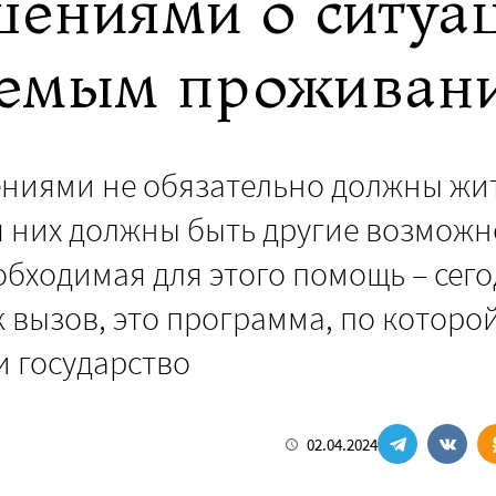
шениями о ситуа
аемым проживан
ниями не обязательно должны жит
я них должны быть другие возможн
обходимая для этого помощь – сег
к вызов, это программа, по которо
и государство
02.04.2024