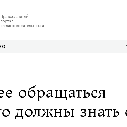
Православный
портал
о благотворительности
КО
ее обращаться
то должны знать