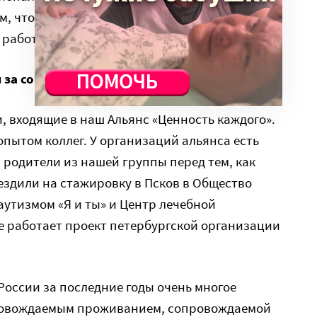
им, чтобы у нас было сопровождаемое
 работать.
я за советами в профильные НКО?
и, входящие в наш Альянс «Ценность каждого».
пытом коллег. У организаций альянса есть
 родители из нашей группы перед тем, как
 ездили на стажировку в Псков в Общество
аутизмом «Я и ты» и Центр лечебной
де работает проект петербургской организации
России за последние годы очень многое
провождаемым проживанием, сопровождаемой