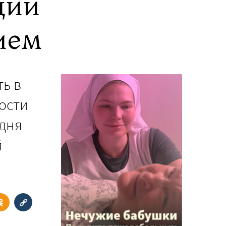
ции
ием
ь в
ости
одня
й