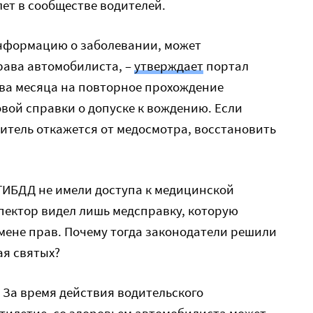
ет в сообществе водителей.
нформацию о заболевании, может
рава автомобилиста, –
утверждает
портал
 два месяца на повторное прохождение
вой справки о допуске к вождению. Если
итель откажется от медосмотра, восстановить
ГИБДД не имели доступа к медицинской
пектор видел лишь медсправку, которую
мене прав. Почему тогда законодатели решили
ая святых?
. За время действия водительского
сятилетие, со здоровьем автомобилиста может