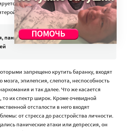
нируется расширить и детализировать.
итерой F (психиатрия).
, панические атаки и расстройства
лей
 которыми запрещено крутить баранку, входят
о мозга, эпилепсия, слепота, неспособность
наркомания и так далее. Что же касается
 то их спектр широк. Кроме очевидной
ственной отсталости в него входят
лемы: от стресса до расстройства личности.
дались панические атаки или депрессия, он