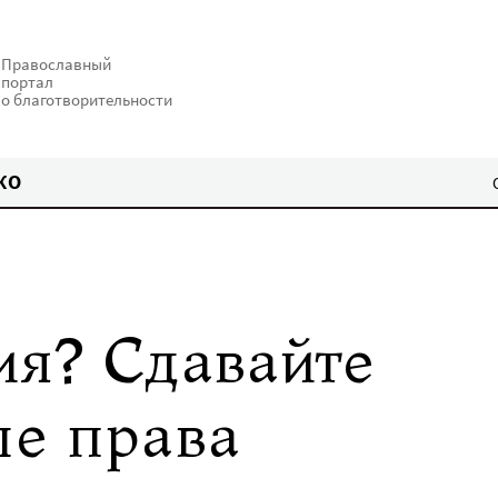
Православный
портал
о благотворительности
КО
ия? Сдавайте
е права