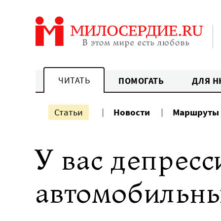
Перейти
к
содержанию
ЧИТАТЬ
ПОМОГАТЬ
ДЛЯ Н
Статьи
Новости
Маршруты
У вас депресс
автомобильны