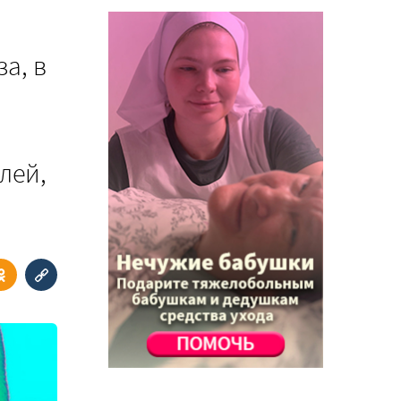
а, в
лей,