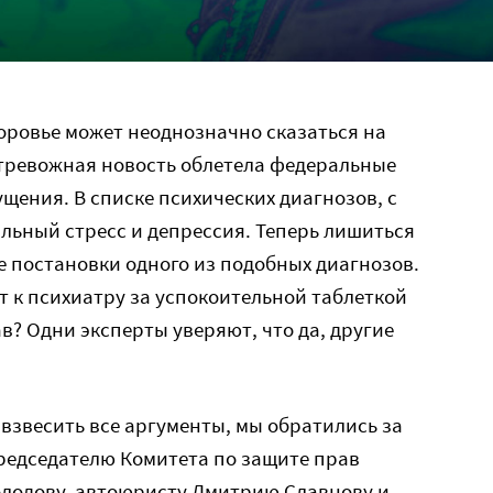
оровье может неоднозначно сказаться на
 тревожная новость облетела федеральные
щения. В списке психических диагнозов, с
альный стресс и депрессия. Теперь лишиться
е постановки одного из подобных диагнозов.
т к психиатру за успокоительной таблеткой
в? Одни эксперты уверяют, что да, другие
 взвесить все аргументы, мы обратились за
редседателю Комитета по защите прав
олодову, автоюристу Дмитрию Славнову и