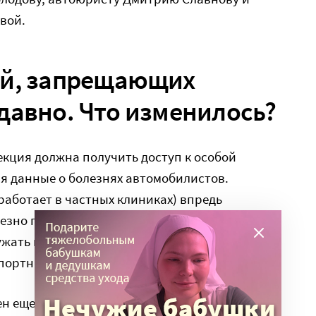
вой.
ей, запрещающих
давно. Что изменилось?
пекция должна получить доступ к особой
ся данные о болезнях автомобилистов.
 работает в частных клиниках) впредь
езно пополнять эту базу свежей
жать в нее те диагнозы, при которых
портным средством.
н еще в 2014 году, ознакомиться с ним можно