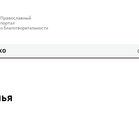
Православный
портал
о благотворительности
КО
мья