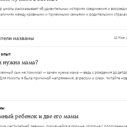
р школы рассказывает об удивительных историях соединения и воссоед
различиях между кровными и приемными семьями и родительских страха
ители названы
12 Ноя. 
 ОПЫТ
м нужна мама?
иемный сын не понимал — зачем нужна мама — ведь с рождения до детд
. Для Никиты я была причиной напряжения, агрессии и слез». Читайте н
МЫ
мный ребенок и две его мамы
ория шестилетней девочки, родившейся в тюрьме. История с продолжение