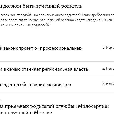
м должен быть приемный родитель
еловек может подойти на роль приемного родителя? Какие требования о
праве предъявлять семье, забирающей ребенка из детского дома? Каков
и оценки приемных родителей?
Ф законопроект о «профессиональных
14 Мар. 
а в семью отвечает региональная власть
25 Ноя. 
младенца обеспокоил активистов
23 Ноя. 
Я
а приемных родителей службы «Милосердие»
нана лучшей в Москве