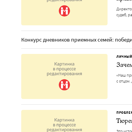
Директо
судеб, 
Конкурс дневников приемных семей: побед
ЛИЧНЫЙ
Заче
«Наш пр
с отцом
ПРОБЛЕ
Тюре
Это ист