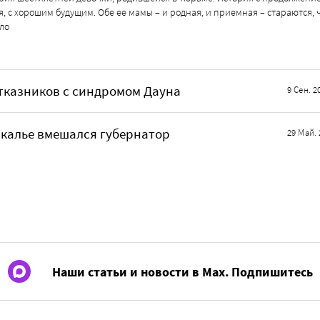
, с хорошим будущим. Обе ее мамы – и родная, и приемная – стараются, 
ло
тказников с синдромом Дауна
9 Сен. 2
йкалье вмешался губернатор
29 Май. 
Наши статьи и новости в Max. Подпишитесь