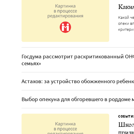
Каки
Какой ч
опеки в
критери
Госдума рассмотрит раскритикованный ОН
семьях»
Астахов: за устройство обожженного ребенк
Выбор опекуна для обгоревшего в роддоме 
СОБЫТИ
Школ
приз