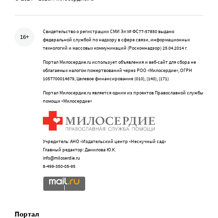
Свидетельство о регистрации СМИ Эл № ФС77-57850 выдано
16+
федеральной службой по надзору в сфере связи, информационных
технологий и массовых коммуникаций (Роскомнадзор) 25.04.2014 г.
Портал Милосердие.ru использует объявления и веб-сайт для сбора не
облагаемых налогом пожертвований через РОО «Милосердие», ОГРН
1057700014679, Целевое финансирование (010), (140), (171)
Портал Милосердие.ru является одним из проектов Православной службы
помощи «Милосердие»
Учредитель: АНО «Издательский центр «Нескучный сад»
Главный редактор: Данилова Ю.К.
info@miloserdie.ru
8-499-350-05-95
Портал