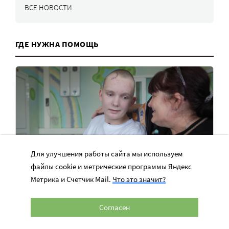
ВСЕ НОВОСТИ
ГДЕ НУЖНА ПОМОЩЬ
Для улучшения работы сайта мы используем
файлы cookie и метрические программы Яндекс
Метрика и Счетчик Mail.
Что это значит?
После страшной аварии Кирилл учится
Согласен
жить