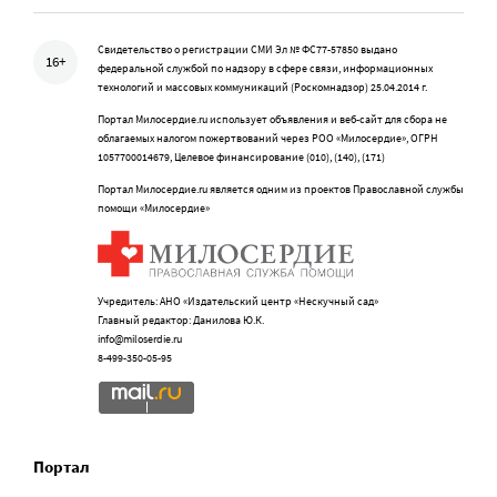
Свидетельство о регистрации СМИ Эл № ФС77-57850 выдано
16+
федеральной службой по надзору в сфере связи, информационных
технологий и массовых коммуникаций (Роскомнадзор) 25.04.2014 г.
Портал Милосердие.ru использует объявления и веб-сайт для сбора не
облагаемых налогом пожертвований через РОО «Милосердие», ОГРН
1057700014679, Целевое финансирование (010), (140), (171)
Портал Милосердие.ru является одним из проектов Православной службы
помощи «Милосердие»
Учредитель: АНО «Издательский центр «Нескучный сад»
Главный редактор: Данилова Ю.К.
info@miloserdie.ru
8-499-350-05-95
Портал