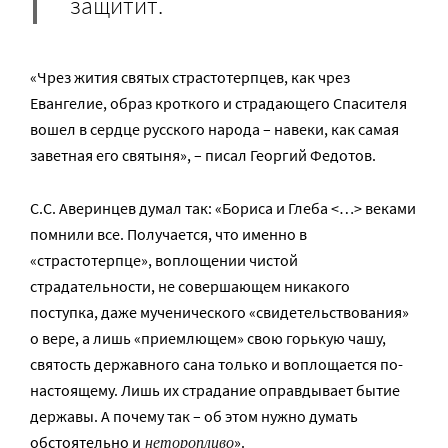
защитит.
«Чрез жития святых страстотерпцев, как чрез
Евангелие, образ кроткого и страдающего Спасителя
вошел в сердце русского народа – навеки, как самая
заветная его святыня», – писал Георгий Федотов.
С.С. Аверинцев думал так: «Бориса и Глеба <…> веками
помнили все. Получается, что именно в
«страстотерпце», воплощении чистой
страдательности, не совершающем никакого
поступка, даже мученического «свидетельствования»
о вере, а лишь «приемлющем» свою горькую чашу,
святость державного сана только и воплощается по-
настоящему. Лишь их страдание оправдывает бытие
державы. А почему так – об этом нужно думать
неторопливо
обстоятельно и
».