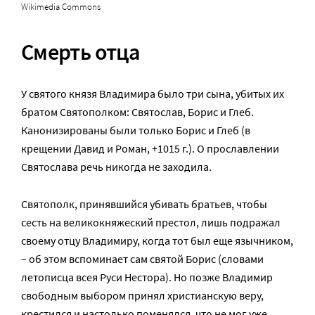
Wikimedia Commons
Смерть отца
У святого князя Владимира было три сына, убитых их
братом Святополком: Святослав, Борис и Глеб.
Канонизированы были только Борис и Глеб (в
крещении Давид и Роман, +1015 г.). О прославлении
Святослава речь никогда не заходила.
Святополк, принявшийся убивать братьев, чтобы
сесть на великокняжеский престол, лишь подражал
своему отцу Владимиру, когда тот был еще язычником,
– об этом вспоминает сам святой Борис (словами
летописца всея Руси Нестора). Но позже Владимир
свободным выбором принял христианскую веру,
крестился и настолько поменялся, что не мог уже