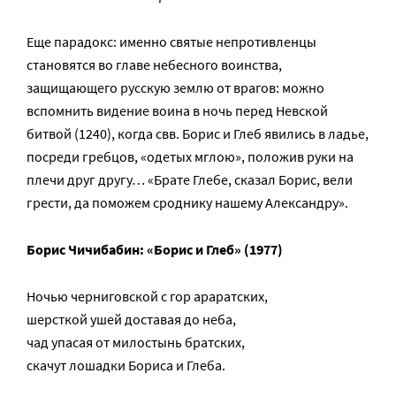
Еще парадокс: именно святые непротивленцы
становятся во главе небесного воинства,
защищающего русскую землю от врагов: можно
вспомнить видение воина в ночь перед Невской
битвой (1240), когда свв. Борис и Глеб явились в ладье,
посреди гребцов, «одетых мглою», положив руки на
плечи друг другу… «Брате Глебе, сказал Борис, вели
грести, да поможем сроднику нашему Александру».
Борис Чичибабин: «Борис и Глеб» (1977)
Ночью черниговской с гор араратских,
шерсткой ушей доставая до неба,
чад упасая от милостынь братских,
скачут лошадки Бориса и Глеба.