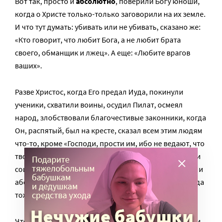
Вот так, просто и
абсолютно
, поверили Богу юноши,
когда о Христе только-только заговорили на их земле.
И что тут думать: убивать или не убивать, сказано же:
«Кто говорит, что любит Бога, а не любит брата
своего, обманщик и лжец». А еще: «Любите врагов
ваших».
Разве Христос, когда Его предал Иуда, покинули
ученики, схватили воины, осудил Пилат, осмеял
народ, злобствовали благочестивые законники, когда
Он, распятый, был на кресте, сказал всем этим людям
что-то, кроме «Господи, прости им, ибо не ведают, что
творят»? Или позвал легионы ангелов в защиту? Или
сошел с креста? Сын предал Себя воле Отца, просто и
абсолютно. Для этого и пришел. Правда, Христа тогда
тоже не все поняли и до сих пор не понимают.
Чтобы так отдать себя воле Божией, какой бы она ни