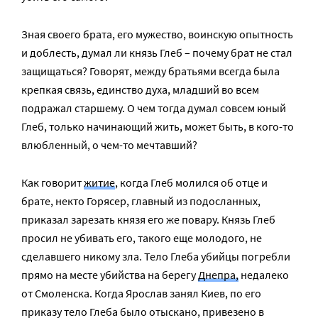
Зная своего брата, его мужество, воинскую опытность
и доблесть, думал ли князь Глеб – почему брат не стал
защищаться? Говорят, между братьями всегда была
крепкая связь, единство духа, младший во всем
подражал старшему. О чем тогда думал совсем юный
Глеб, только начинающий жить, может быть, в кого-то
влюбленный, о чем-то мечтавший?
Как говорит
житие
, когда Глеб молился об отце и
брате, некто Горясер, главный из подосланных,
приказал зарезать князя его же повару. Князь Глеб
просил не убивать его, такого еще молодого, не
сделавшего никому зла. Тело Глеба убийцы погребли
прямо на месте убийства на берегу
Днепра,
недалеко
от Смоленска. Когда Ярослав занял Киев, по его
приказу тело Глеба было отыскано, привезено в