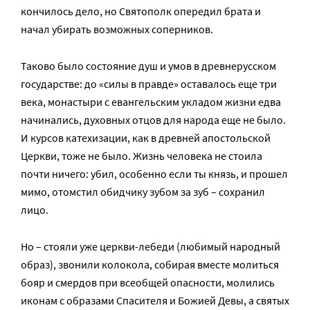
кончилось дело, но Святополк опередил брата и
начал убирать возможных соперников.
Таково было состояние душ и умов в древнерусском
государстве: до «силы в правде» оставалось еще три
века, монастыри с евангельским укладом жизни едва
начинались, духовных отцов для народа еще не было.
И курсов катехизации, как в древней апостольской
Церкви, тоже не было. Жизнь человека не стоила
почти ничего: убил, особенно если ты князь, и прошел
мимо, отомстил обидчику зубом за зуб – сохранил
лицо.
Но – стояли уже церкви-лебеди (любимый народный
образ), звонили колокола, собирая вместе молиться
бояр и смердов при всеобщей опасности, молились
иконам с образами Спасителя и Божией Девы, а святых