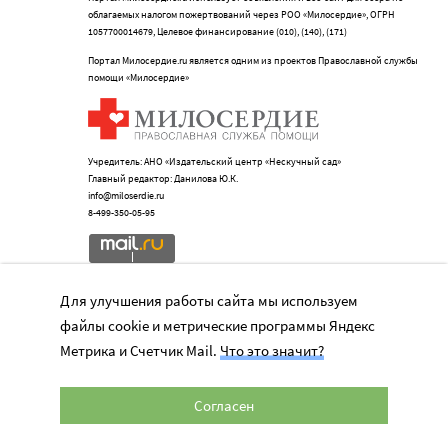
облагаемых налогом пожертвований через РОО «Милосердие», ОГРН
1057700014679, Целевое финансирование (010), (140), (171)
Портал Милосердие.ru является одним из проектов Православной службы
помощи «Милосердие»
Учредитель: АНО «Издательский центр «Нескучный сад»
Главный редактор: Данилова Ю.К.
info@miloserdie.ru
8-499-350-05-95
Для улучшения работы сайта мы используем
Портал
файлы cookie и метрические программы Яндекс
Метрика и Счетчик Mail.
Что это значит?
Наши партнеры
Мы в соц.сетях
Согласен