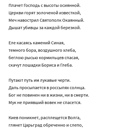
Плачет Господь с высоты осиянной.
Церкви горят золоченой известкой,
Меч навострил Святополк Окаянный.
Дышат убивцы за каждой березкой.
Еле касаясь камений Синая,
темного бора, воздушного хлеба,
беглою рысью кормильцев спасая,
скачут лошадки Бориса и Глеба.
Путают путь им лукавые черти.
Даль просыпается в россыпях солнца.
Бог не повинен ни в жизни, ни в смерти.
Мук не приявший вовек не спасется.
Киев поникнет, расплещется Волга,
глянет Царьград обреченно и слепо,