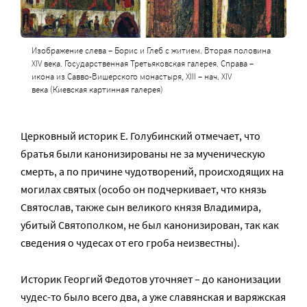
Изображение слева – Борис и Глеб с житием. Вторая половина
XIV века. Государственная Третьяковская галерея. Справа –
икона из Савво-Вишерского монастыря, XIII – нач. XIV
века (Киевская картинная галерея)
Церковный историк Е. Голубинский отмечает, что
братья были канонизированы не за мученическую
смерть, а по причине чудотворений, происходящих на
могилах святых (особо он подчеркивает, что князь
Святослав, также сын великого князя Владимира,
убитый Святополком, не был канонизирован, так как
сведения о чудесах от его гроба неизвестны).
Историк Георгий Федотов уточняет – до канонизации
чудес-то было всего два, а уже славянская и варяжская