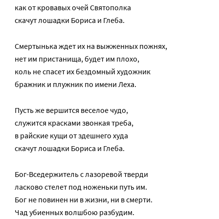
как от кровавых очей Святополка
скачут лошадки Бориса и Глеба.
Смертынька ждет их на выжженных пожнях,
нет им пристанища, будет им плохо,
коль не спасет их бездомный художник
бражник и плужник по имени Леха.
Пусть же вершится веселое чудо,
служится красками звонкая треба,
в райские кущи от здешнего худа
скачут лошадки Бориса и Глеба.
Бог-Вседержитель с лазоревой тверди
ласково стелет под ноженьки путь им.
Бог не повинен ни в жизни, ни в смерти.
Чад убиенных волшбою разбудим.