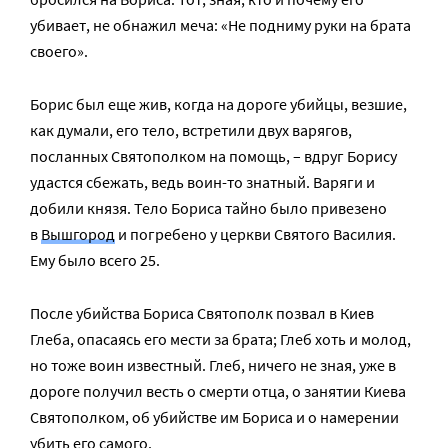
убивает, не обнажил меча: «Не под­ни­му ру­ки на бра­та
сво­е­го».
Борис был еще жив, когда на дороге убийцы, везшие,
как думали, его тело, встретили двух варягов,
посланных Святополком на помощь, – вдруг Борису
удастся сбежать, ведь воин-то знатный. Варяги и
добили князя. Тело Бориса тайно было привезено
в
Вышгород
и погребено у церкви Святого Василия.
Ему было всего 25.
После убийства Бориса Святополк позвал в Киев
Глеба, опасаясь его мести за брата; Глеб хоть и молод,
но тоже воин известный. Глеб, ничего не зная, уже в
дороге получил весть о смерти отца, о занятии Киева
Святополком, об убийстве им Бориса и о намерении
убить его самого.