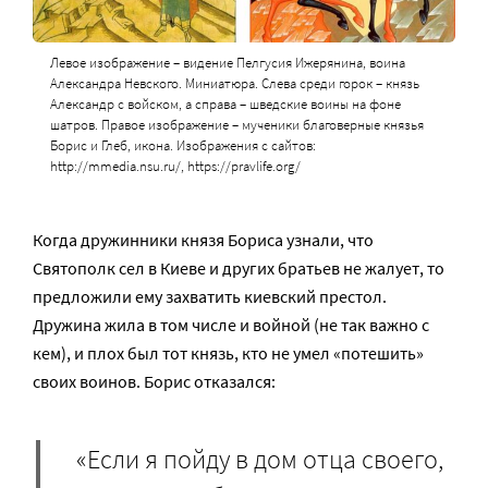
Левое изображение – видение Пелгусия Ижерянина, воина
Александра Невского. Миниатюра. Слева среди горок – князь
Александр с войском, а справа – шведские воины на фоне
шатров. Правое изображение – мученики благоверные князья
Борис и Глеб, икона. Изображения с сайтов:
http://mmedia.nsu.ru/, https://pravlife.org/
Когда дру­жин­ни­ки князя Бо­ри­са узнали, что
Святополк сел в Киеве и других братьев не жалует, то
предложили ему захватить киевский престол.
Дружина жила в том числе и войной (не так важно с
кем), и плох был тот князь, кто не умел «потешить»
своих воинов. Борис отказался:
«Если я пойду в дом отца своего,