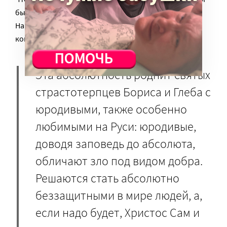
была, нужна особенная сила и твердость духа.
Намного большая, чем для борьбы за выживание,
когда следуешь инстинкту самосохранения.
Эта абсолютность роднит святых
страстотерпцев Бориса и Глеба с
юродивыми, также особенно
любимыми на Руси: юродивые,
доводя заповедь до абсолюта,
обличают зло под видом добра.
Решаются стать абсолютно
беззащитными в мире людей, а,
если надо будет, Христос Сам и