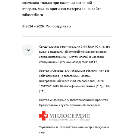
возможна только при наличии активной
гиперссылки на оригинал материала на сайте
miloserdie.ru
© 2024 – 2026. Милосердие.ru
Свидетельство о регистрации СМИ Эл № ФС77-57850
16+
выдано федеральной службой по надзору в сфере
связи, информационных технологий и массовых
коммуникаций (Роскомнадзор) 25.04.2014 г.
Портал Милосердие.ru использует объявления и веб-
сайт для сбора не облагаемых налогом
пожертвований через РОО «Милосердие», ОГРН
1057700014679, Целевое финансирование (010), (140),
(171)
Портал Милосердие.ru является одним из проектов
Православной службы помощи «Милосердие»
Учредитель: АНО «Издательский центр «Нескучный
сад»