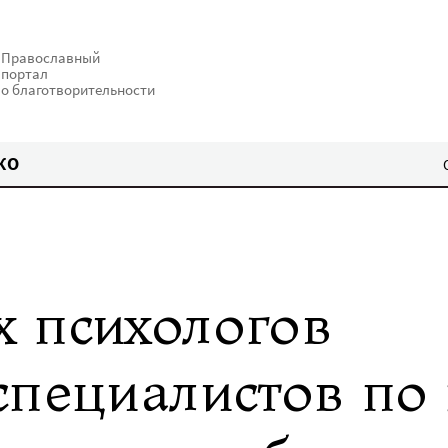
Православный
портал
о благотворительности
КО
 психологов
специалистов п