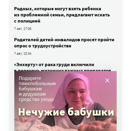
Родных, которые могут взять ребенка
из проблемной семьи, предлагают искать
с полицией
7 авг, 17:06
Родителей детей-инвалидов просят пройти
опрос о трудоустройстве
7 авг, 15:34
«Энхерту» от рака груди включили
в перечень жизненно важных препаратов
7 авг, 15:15
НКО часто рискуют нарушить закон
о персональных данных. Как этого
избежать?
7 авг, 13:13