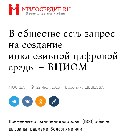
Перейти
к
содержанию
В обществе есть запрос
на создание
инклюзивной цифровой
среды – ВЦИОМ
МОСКВА
22 Июл. 2025
Вероника ШЕВЦОВА
Временные ограничения здоровья (ВОЗ) обычно
вызваны травмами, болезнями или