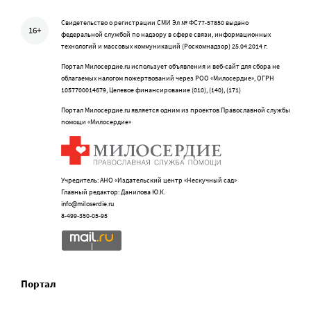
Свидетельство о регистрации СМИ Эл № ФС77-57850 выдано
16+
федеральной службой по надзору в сфере связи, информационных
технологий и массовых коммуникаций (Роскомнадзор) 25.04.2014 г.
Портал Милосердие.ru использует объявления и веб-сайт для сбора не
облагаемых налогом пожертвований через РОО «Милосердие», ОГРН
1057700014679, Целевое финансирование (010), (140), (171)
Портал Милосердие.ru является одним из проектов Православной службы
помощи «Милосердие»
Учредитель: АНО «Издательский центр «Нескучный сад»
Главный редактор: Данилова Ю.К.
info@miloserdie.ru
8-499-350-05-95
Портал